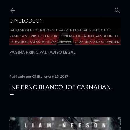
Ir al contenido principal
CINELODEON
¡ABRAMOS ENTRE TODOS NUEVAS VENTANAS AL MUNDO! NOS
VAMOS A SERVIR DEL LENGUAJE CINEMATOGRÁFICO, YA SEA CINE O
TELEVISIÓN, SALAS DE PROYECCIÓN O PLATAFORMAS DE STREAMING
PÁGINA PRINCIPAL
AVISO LEGAL
Publicado por
CMRL
enero 15, 2017
INFIERNO BLANCO. JOE CARNAHAN.