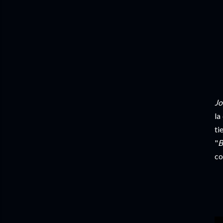
Jo
la
ti
"
B
co