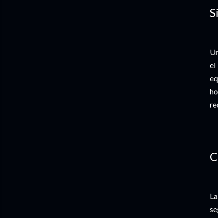
S
Un
el
eq
ho
re
C
La
se