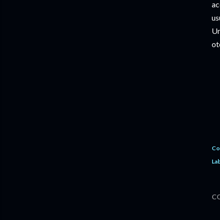
ac
us
Un
ot
Co
Lab
C