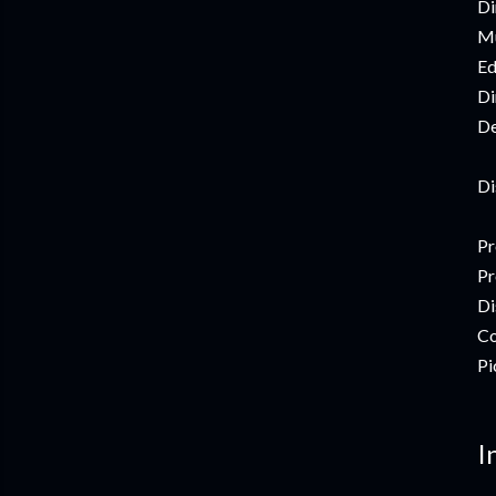
Di
Mú
Ed
Di
De
Di
Pr
Pr
Di
Co
Pi
I