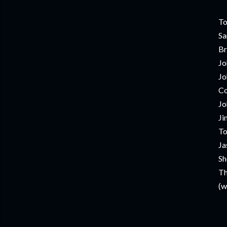
To
Sa
Br
Jo
Jo
Co
Jo
Ji
To
Ja
Sh
Th
(w