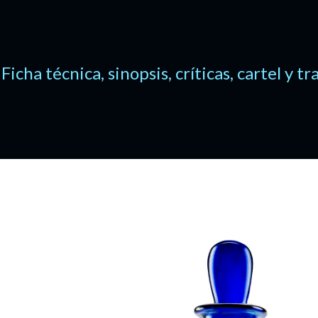
Ficha técnica, sinopsis, críticas, cartel y tr