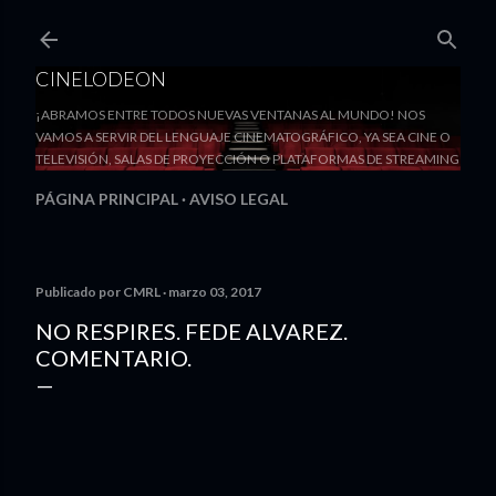
Ir al contenido principal
CINELODEON
¡ABRAMOS ENTRE TODOS NUEVAS VENTANAS AL MUNDO! NOS
VAMOS A SERVIR DEL LENGUAJE CINEMATOGRÁFICO, YA SEA CINE O
TELEVISIÓN, SALAS DE PROYECCIÓN O PLATAFORMAS DE STREAMING
PÁGINA PRINCIPAL
AVISO LEGAL
Publicado por
CMRL
marzo 03, 2017
NO RESPIRES. FEDE ALVAREZ.
COMENTARIO.