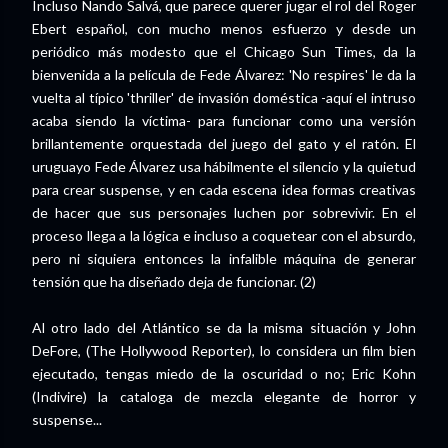
Incluso Nando Salvá, que parece querer jugar el rol del Roger
Ebert español, con mucho menos esfuerzo y desde un
periódico más modesto que el Chicago Sun Times, da la
bienvenida a la película de Fede Álvarez: 'No respires' le da la
vuelta al típico 'thriller' de invasión doméstica -aquí el intruso
acaba siendo la víctima- para funcionar como una versión
brillantemente orquestada del juego del gato y el ratón. El
uruguayo Fede Álvarez usa hábilmente el silencio y la quietud
para crear suspense, y en cada escena idea formas creativas
de hacer que sus personajes luchen por sobrevivir. En el
proceso llega a la lógica e incluso a coquetear con el absurdo,
pero ni siquiera entonces la infalible máquina de generar
tensión que ha diseñado deja de funcionar. (2)
Al otro lado del Atlántico se da la misma situación y John
DeFore, (The Hollywood Reporter), lo considera un film bien
ejecutado, tengas miedo de la oscuridad o no; Eric Kohn
(Indivire) la cataloga de mezcla elegante de horror y
suspense...