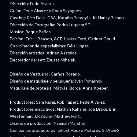
Dirección: Fede Alvarez
Guión: Fede Álvarez y Rodo Sayagues.
Casting: Rich Delia, CSA, Katañin Baranyi, UK: Nancy Bishop.
Dirección de Fotografía: Pedro Luquem SCU.
Música: Roque Baños.
Edición: Eric L. Beason, ACE, Louise Ford, Gadner Gould.
Coordinador de especialistas: Béla Unger.
Dirección artística: Adrien Asztalos.
Decorador del set: Zsuzsa Mihalek.
Diseño de Vestuario: Carños Rosario.
Diseño de maquillaje y peluquería: Iván Pohárnok.
Maquillaje de prótesis: Mátyás Borda, Anna Koeber.
Productores: Sam Raimi, Rob Tapert, Fede Alvarez.
Productores ejecutivos: Nathan Kahane, Joe Drake, Erin
Westerman, J.R.Young. Mathew Hart.
Diseño de producción: Naaman Marshall.
Compañías productoras: Ghost House Pictures, STAGE6,