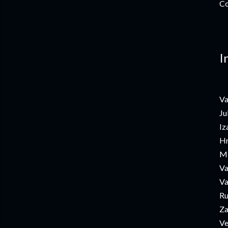
Co
I
Va
Ju
Iz
Hr
Mi
Va
Va
Ru
Za
Ve