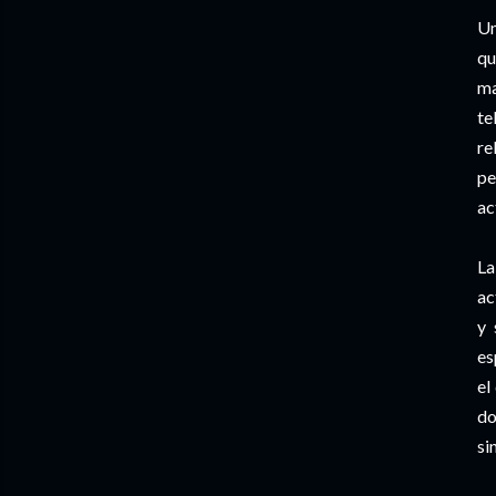
U
qu
ma
te
re
pe
ac
La
ac
y 
es
el
do
si