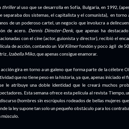
n
thriller
al uso que se desarrolla en Sofía, Bulgaria, en 1992, (ape
e separaba dos sistemas, el capitalista y el comunista), en torno 
nos de un poderoso cartel, un negocio que involucra a delincue
lón de acero.
Dennis Dimster-Denk,
que apenas ha destacado 
lacionadas con el cine (actor, guionista y director), recibió el enc
lícula de acción, contando un
Val Kilmer
fondón y poco ágil de 50
triz,
Izabella Miko
, que apenas consigue enamorar.
 acción gira en torno a un galeno que forma parte de la célebre 
tividad que no tiene peso en la historia, ya que, apenas iniciado el
se le atribuye una doble identidad que le creará muchos probl
pectadores. Esta semana ofrece esta película al revista Tiempo, un
 discurso (hombres sin escrúpulos rodeados de bellas mujeres qu
nde la ley supone tan solo un pequeño obstáculo para los contraband
n músculo.