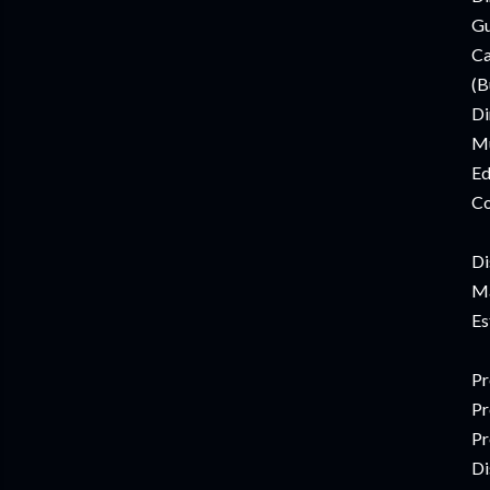
Gu
Ca
(B
Di
Mú
Ed
Co
Di
Ma
Es
Pr
Pr
Pr
Di