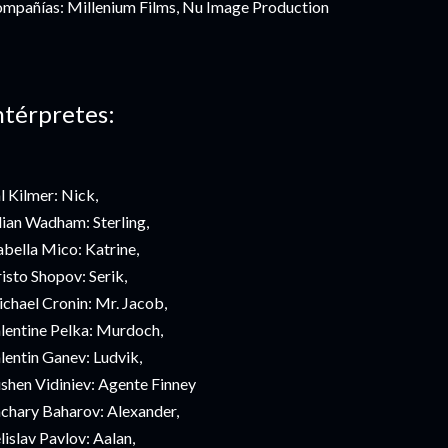
mpañías: Millenium Films, Nu Image Production
ntérpretes:
l Kilmer: Nick,
lian Wadham: Sterling,
abella Mico: Katrine,
isto Shopov: Serik,
chael Cronin: Mr. Jacob,
lentine Pelka: Murdoch,
lentin Ganev: Ludvik,
shen Vidiniev: Agente Finney
chary Baharov: Alexander,
lislav Pavlov: Aalan,