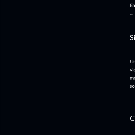
Em
...
S
Un
vi
mo
so
C