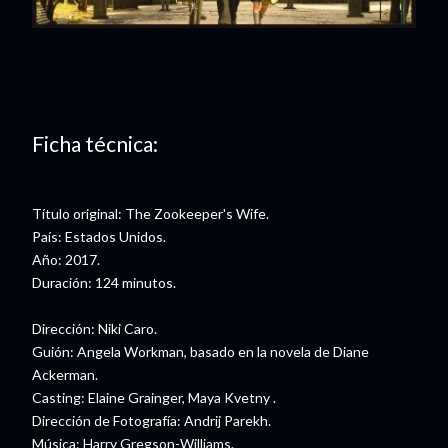
Ficha técnica:
Título original: The Zookeeper's Wife.
País: Estados Unidos.
Año: 2017.
Duración: 124 minutos.
Dirección: Niki Caro.
Guión: Angela Workman, basado en la novela de Diane
Ackerman.
Casting: Elaine Grainger, Maya Kvetny .
Dirección de Fotografía: Andrij Parekh.
Música: Harry Gregson-Williams.