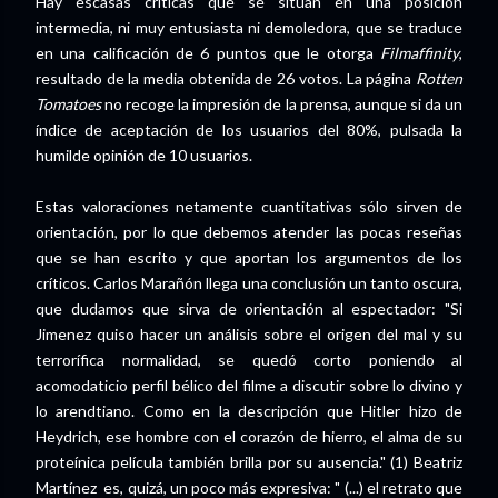
Hay escasas críticas que se sitúan en una posición
intermedia, ni muy entusiasta ni demoledora, que se traduce
en una calificación de 6 puntos que le otorga
Filmaffinity
,
resultado de la media obtenida de 26 votos. La página
Rotten
Tomatoes
no recoge la impresión de la prensa, aunque si da un
índice de aceptación de los usuarios del 80%, pulsada la
humilde opinión de 10 usuarios.
Estas valoraciones netamente cuantitativas sólo sirven de
orientación, por lo que debemos atender las pocas reseñas
que se han escrito y que aportan los argumentos de los
críticos. Carlos Marañón llega una conclusión un tanto oscura,
que dudamos que sirva de orientación al espectador: "Si
Jimenez quiso hacer un análisis sobre el origen del mal y su
terrorífica normalidad, se quedó corto poniendo al
acomodaticio perfil bélico del filme a discutir sobre lo divino y
lo arendtiano. Como en la descripción que Hitler hizo de
Heydrich, ese hombre con el corazón de hierro, el alma de su
proteínica película también brilla por su ausencia." (1) Beatriz
Martínez es, quizá, un poco más expresiva: " (...) el retrato que