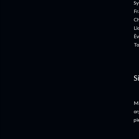
Sy
Fr
Ch
Li
Èv
To
S
Ma
or
pi