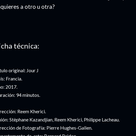
 quieres a otro u otra?
icha técnica:
tulo original: Jour J
ís: Francia.
o: 2017.
ración: 94 minutos.
rección: Reem Kherici.
ión: Stèphane Kazandjian, Reem Kherici, Philippe Lacheau.
rección de Fotografía: Pierre Hughes-Galien.
partamento de arte: Bernard Bridon.