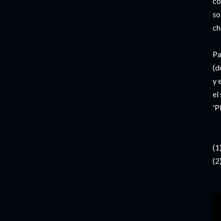
co
so
ch
Pa
(d
y 
el
'P
(1
(2