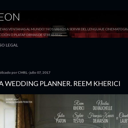
Ir al contenido principal
DEON
VAS VENTANAS AL MUNDO! NOS VAMOS A SERVIR DEL LENGUAJE CINEMATOGRÁF
YECCIÓN O PLATAFORMAS DE STREAMING
SO LEGAL
blicado por
CMRL
julio 07, 2017
A WEDDING PLANNER. REEM KHERICI