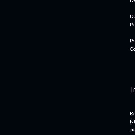
De
Pe
Pr
Co
I
Re
Ni
Ju