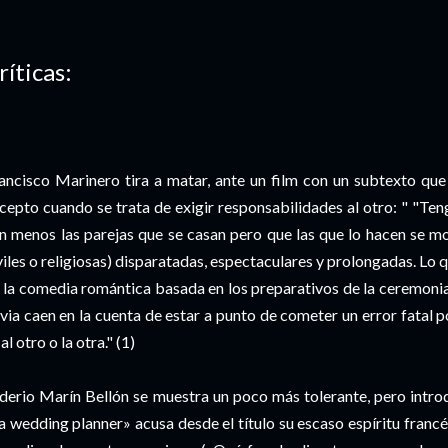
ríticas:
ancisco Marinero tira a matar, ante un film con un subtexto que 
cepto cuando se trata de exigir responsabilidades al otro: " "Te
n menos las parejas que se casan pero que las que lo hacen se m
viles o religiosas) disparatadas, espectaculares y prolongadas. Lo
 la comedia romántica basada en los preparativos de la ceremonia 
via caen en la cuenta de estar a punto de cometer un error fatal 
 al otro o la otra." (1)
derio Marín Bellón se muestra un poco más tolerante, pero introd
a wedding planner» acusa desde el título su escaso espíritu francé