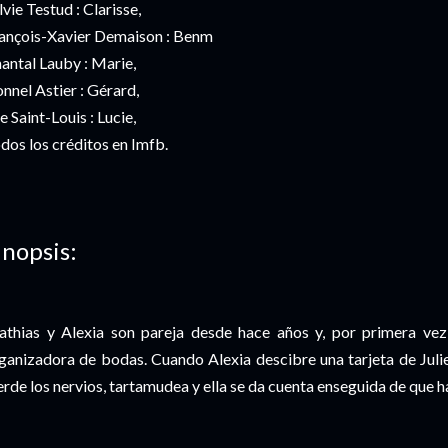
lvie Testud : Clarisse,
ançois-Xavier Demaison : Benm
antal Lauby : Marie,
onnel Astier : Gérard,
e Saint-Louis : Lucie,
dos los créditos en Imfb.
inopsis:
thias y Alexia son pareja desde hace años y, por primera vez, 
ganizadora de bodas. Cuando Alexia descibre una tarjeta de Juliet
erde los nervios, tartamudea y ella se da cuenta enseguida de que 