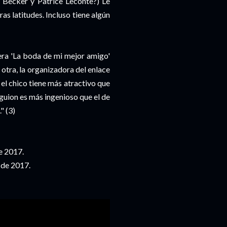
 Becker y Patrice Leconte?) Le
s latitudes. Incluso tiene algún
era 'La boda de mi mejor amigo'
 otra, la organizadora del enlace
 el chico tiene más atractivo que
guion es más ingenioso que el de
" (3)
e 2017.
 de 2017.