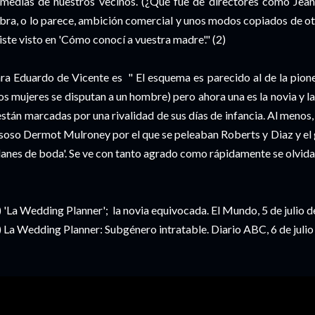
medias de nuestros vecinos. (¿Qué fue de directores como Jean
bra, o lo parece, ambición comercial y unos modos copiados de otra
iste visto en 'Cómo conocí a vuestra madre'." (2)
ra Eduardo de Vicente es " El esquema es parecido al de la pion
os mujeres se disputan a un hombre) pero ahora una es la novia y la
están marcadas por una rivalidad de sus días de infancia. Al menos,
 soso Dermot Mulroney por el que se peleaban Roberts y Diaz y el 
lanes de boda'. Se ve con tanto agrado como rápidamente se olvida.
) 'La Wedding Planner'; la novia equivocada. El Mundo, 5 de julio d
) La Wedding Planner: Subgénero intratable. Diario ABC, 6 de julio