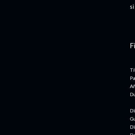
si
F
Tí
Pa
Añ
Du
Di
Gu
Di
De