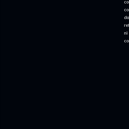
co
co
do
re
ni
co