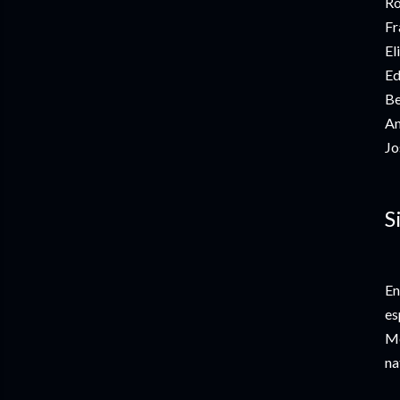
Ro
Fr
El
Ed
Be
An
Jo
S
En
es
Mo
na