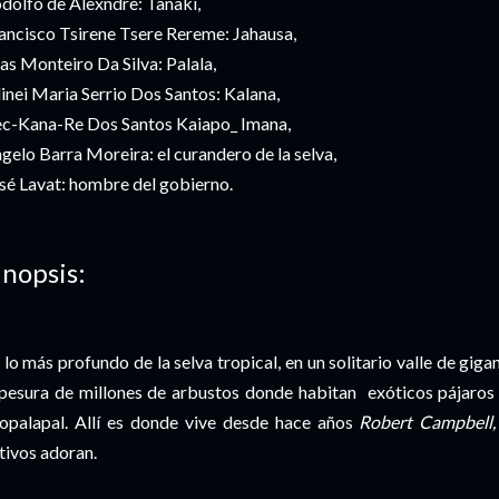
dolfo de Alexndre: Tanaki,
ancisco Tsirene Tsere Rereme: Jahausa,
ias Monteiro Da Silva: Palala,
inei Maria Serrio Dos Santos: Kalana,
c-Kana-Re Dos Santos Kaiapo_ Imana,
gelo Barra Moreira: el curandero de la selva,
sé Lavat: hombre del gobierno.
inopsis:
 lo más profundo de la selva tropical, en un solitario valle de giga
pesura de millones de arbustos donde habitan exóticos pájaros y 
palapal. Allí es donde vive desde hace años
Robert Campbell,
tivos adoran.