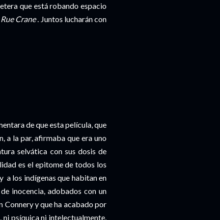
rretera que está robando espacio
,
Rue Crane
. Juntos lucharán con
entara de que esta película, que
, a la par, afirmaba que era uno
tura selvática con sus dosis de
lidad es el epitome de todos los
 y a los indígenas que habitan en
 de inocencia, adobados con un
ean Connery y que ha acabado por
ca, ni psíquica ni intelectualmente.