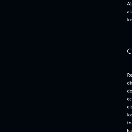
Aj
a 
lo
C
Re
di
de
ec
el
lo
to
ha