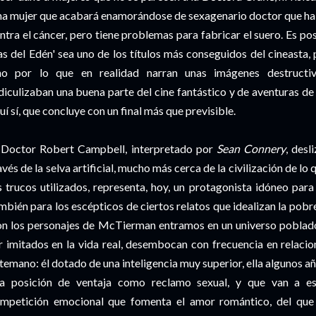
a mujer que acabará enamorándose de sexagenario doctor que ha d
ntra el cáncer, pero tiene problemas para fabricar el suero. Es pos
as del Edén' sea uno de los títulos más conseguidos del cineasta, 
no por lo que en realidad narran unas imágenes destructiva
diculizaban una buena parte del cine fantástico y de aventuras de 
uí sí, que concluye con un final más que previsible.
 Doctor Robert Campbell, interpretado por
Sean Connery
, des
avés de la selva artificial, mucho más cerca de la civilización de l
s trucos utilizados, representa, hoy, un protagonista idóneo par
mbién para los escépticos de ciertos relatos que idealizan la pobre
n los personajes de McTierman entramos en un universo poblado 
r imitados en la vida real, desembocan con frecuencia en relacio
temano: él dotado de una inteligencia muy superior, ella algunos añ
a posición de ventaja como reclamo sexual, y que van a es
mpetición emocional que fomenta el amor romántico, del que es 