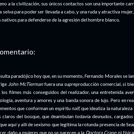
eno a la civilización, sus únicos contactos son una importante ca
la selva para poder ser llevada a cabo, y una ruda y atractiva mujer
s nativos para defenderse de la agresión del hombre blanco.
omentario:
sulta paradójico hoy que, en su momento, Fernando Morales se lam
rige
John McTierman
fuera una supreproducción comercial, si bien
 los filmes más conseguidos del realizador, una entretenida aven
ología, aventura y amores y una banda sonora de lujo. Pero en rea
ementos que conforman un espíritu
naïf,
que idealiza la naturaleza
s claros del bosque, que deambulan todavía desnudos, cargados
que aquí y allí de sexismo que legitima la rotunda presencia de S
cer daño a mujeres que no se parecen a la
Doctora Crane
, ni físi