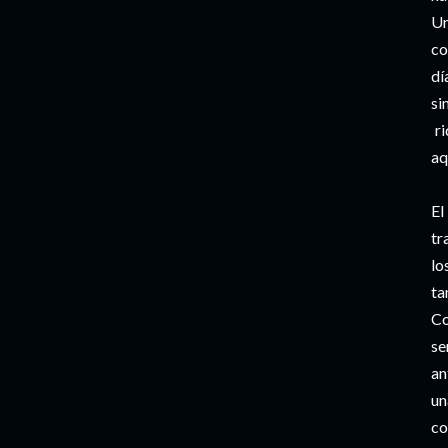
Un
co
dí
si
ri
aq
El
tr
lo
ta
Co
se
an
un
co