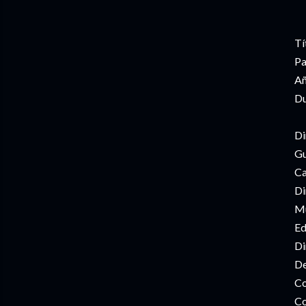
Tí
Pa
Añ
Du
Di
Gu
Ca
Di
Mú
Ed
Di
De
Co
Co