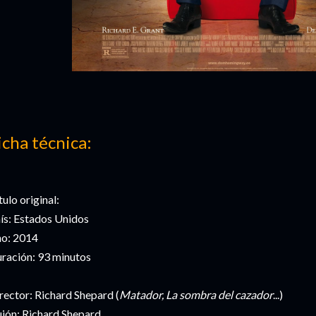
icha técnica:
tulo original:
ís: Estados Unidos
o: 2014
ración: 93 minutos
rector: Richard Shepard (
Matador, La sombra del cazador
...)
ión: Richard Shepard