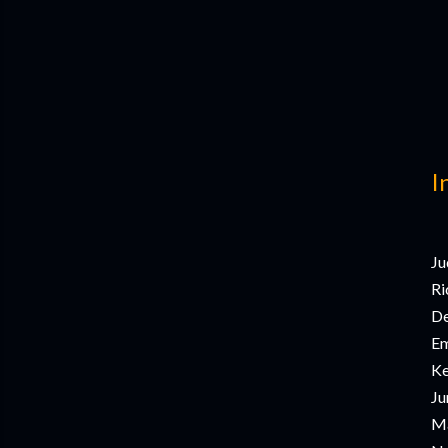
I
Ju
Ri
De
Em
Ke
Ju
Ma