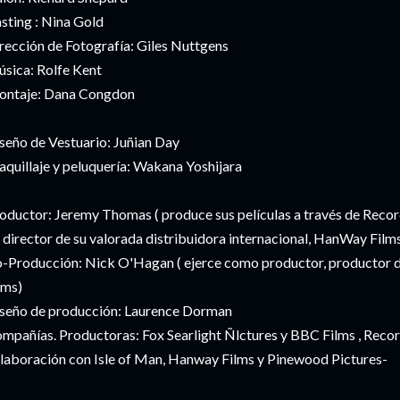
sting : Nina Gold
rección de Fotografía: Giles Nuttgens
sica: Rolfe Kent
ntaje: Dana Congdon
seño de Vestuario: Juñian Day
quillaje y peluquería: Wakana Yoshijara
oductor: Jeremy Thomas (
produce sus películas a través de Reco
 director de su valorada distribuidora internacional, HanWay Film
-Producción: Nick O'Hagan (
ejerce como productor, productor de
lms)
seño de producción: Laurence Dorman
mpañías. Productoras: Fox Searlight Ñlctures y BBC Films , Recor
laboración con Isle of Man, Hanway Films y Pinewood Pictures-