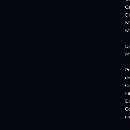
Ca
Di
Mú
Mo
Di
Ma
Pr
de
Co
Fi
Di
Co
co