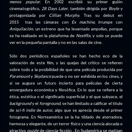
menos popular.
En 2002 escribió su primer guión
cinematográfico,
28 Days Later
, también dirigida por
Boyle
y
protagonizada por
Cillian Murphy
. Tras su debut en
2015 tras las cámaras con
Ex machine
, irrumpe con
Aniquilación
, un estreno que ha levantado ampollas, porque
se ha realizado en la plataforma de
Nextflix
, y solo se puede
ver en la pequeña pantalla y no en las salas de cine.
Sólo dos periódicos españoles se han hecho eco de la
valoración de este film, y las quejas del crítico se refieren
sobre todo a la posibilidad de que una película producida por
Paramount
y
Skydance
puede o no ser exhibida en los cines, y
si se augura un futuro incierto para películas de cierta
envergadura económica y filosófica. En lo que se refiere a la
ética, estética o el significado superficial y el que subyace, el
background
y el
foreground
, se han limitado a calificar el título
de
sci-fi
indie
de autor, algo que se aprecia desde el primer
fotograma. En Norteamérica se la ha tildado de aterradora,
hermosa y elegante, de un terror físico y una ciencia alocada o
atractivo
puzzle
de ciencia-ficción . En Sudamérica se matizan