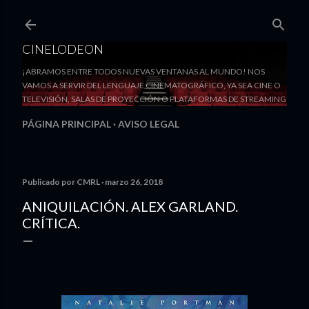
Ir al contenido principal
CINELODEON
¡ABRAMOS ENTRE TODOS NUEVAS VENTANAS AL MUNDO! NOS
VAMOS A SERVIR DEL LENGUAJE CINEMATOGRÁFICO, YA SEA CINE O
TELEVISIÓN, SALAS DE PROYECCIÓN O PLATAFORMAS DE STREAMING
PÁGINA PRINCIPAL
AVISO LEGAL
Publicado por
CMRL
marzo 26, 2018
ANIQUILACIÓN. ALEX GARLAND.
CRÍTICA.