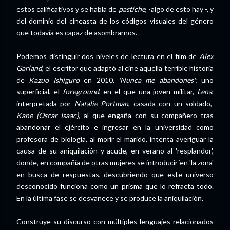
estos calificativos y se habla de
pastiche
, -algo de esto hay -, y
del dominio del cineasta de los códigos visuales del género
que todavía es capaz de asombrarnos.
Podemos distinguir dos niveles de lectura en el film de
Alex
Garland
, el escritor que adaptó al cine aquella terrible historia
de
Kazuo Ishiguro
en 2010,
'Nunca me abandones':
uno
superficial, el
foreground
, en el que una joven militar,
Lena
,
interpretada por
Natalie Portman
, casada con un soldado,
Kane (Oscar Isaac)
, al que engaña con su compañero tras
abandonar el ejército e ingresar en la universidad como
profesora de biología, al morir el marido, intenta averiguar la
causa de su aniquilación y acude, en verano al 'resplandor',
donde, en compañía de otras mujeres se introducir´en 'la zona'
en busca de respuestas, descubriendo que este universo
desconocido funciona como un prisma que lo refracta todo.
En la última fase se desvanece y se produce la aniquilación.
Construye su discurso con múltiples lenguajes relacionados