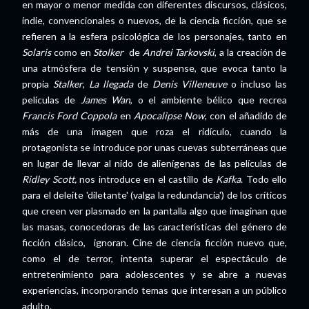
en mayor o menor medida con diferentes discursos, clásicos,
índie, convencionales o nuevos, de la ciencia ficción, que se
refieren a la esfera psicológica de los personajes, tanto en
Solaris
como en
Stolker
de
Andrei
Tarkovski
, a la creación de
una atmósfera de tensión y suspense, que evoca tanto la
propia
Stalker
,
La llegada
de
Denis Villeneuve
o incluso las
películas de
James Wan
, o el ambiente bélico que recrea
Francis Ford Coppola
en
Apocalipse Now
, con el añadido de
más de una imagen que roza el rídículo, cuando la
protagonista se introduce por unas cuevas subterráneas que
en lugar de llevar al nido de alienígenas de las películas de
Ridley Scott,
nos introduce en el castillo de
Kafka
. Todo ello
para el deleite 'diletante' (valga la redundancia') de los críticos
que creen ver plasmado en la pantalla algo que imaginan que
las masas, conocedoras de las características del género de
ficción clásico, ignoran. Cine de ciencia ficción nuevo que,
como el de terror, intenta superar el espectáculo de
entretenimiento para adolescentes y se abre a nuevas
experiencias, incorporando temas que interesan a un público
adulto.