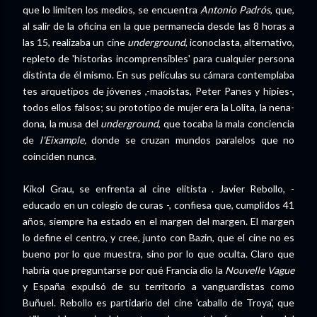
que lo limiten los medios, se encuentra
Antonio Padrós
, que,
al salir de la oficina en la que permanecia desde las 8 horas a
las 15, realizaba un cine
underground
, iconoclasta, alternativo,
repleto de 'historias incomprensibles' para cualquier persona
distinta de él mismo. En sus películas su cámara contemplaba
tes arquetipos de jóvenes ,-maoistas, Peter Panes y hipies-,
todos ellos falsos; su prototipo de mujer era la Lolita, la nena-
dona, la musa del
underground
, que tocaba la mala conciencia
de
l'Eixample,
donde se cruzan mundos paralelos que no
coinciden nunca.
Kikol Grau, se enfrenta al cine elitista . Javier Rebollo, -
educado en un colegio de curas -, confiesa que, cumplidos 41
años, siempre ha estado en el margen del margen. El margen
lo define el centro, y cree, junto con Bazin, que el cine no es
bueno por lo que muestra, sino por lo que oculta. Claro que
habría que preguntarse por qué Francia dio la
Nouvelle Vague
y España expulsó de su territorio a vanguardistas como
Buñuel. Rebollo es partidario del cine 'caballo de Troya', que