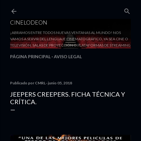
Ir al contenido principal
CINELODEON
¡ABRAMOS ENTRE TODOS NUEVAS VENTANAS AL MUNDO! NOS
VAMOS A SERVIR DEL LENGUAJE CINEMATOGRÁFICO, YA SEA CINE O
TELEVISIÓN, SALAS DE PROYECCIÓN O PLATAFORMAS DE STREAMING
PÁGINA PRINCIPAL
AVISO LEGAL
Publicado por
CMRL
junio 05, 2018
JEEPERS CREEPERS. FICHA TÉCNICA Y
CRÍTICA.