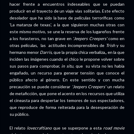
hacer frente a encuentros indeseables que se puedan
producir en el trayecto de un viaje vías solitarias. Este efecto
desolador que ha sido la base de películas terroríficas como
'La matanza de texas', a la que siguieron muchas otras con
este mismo motivo, se une la reserva de los lugareños frente
a los forasteros, no tan grave en
'Jeepers Creepers'
como en
otras películas, las actitudes incomprensibles de
Trish
y su
hermano menor
Darris
, que la propia chica verbaliza,, en la que
inciden las imágenes cuando el chico le propone volver sobre
sus pasos para comprobar,
in situ,
que su vista no les había
engañado, un recurso para generar tensión que conoce el
público afecto al género. En este sentido y con mucha
precaución se puede considerar
'Jeepers Creepers'
un relato
de metaficción, que pone el acento en los recursos que utiliza
el cineasta para despertar los temores de sus espectadores,
que reproduce de forma reiterada para la desesperación de
su público.
El relato
lovecraftiano
que se superpone a esta
road movie