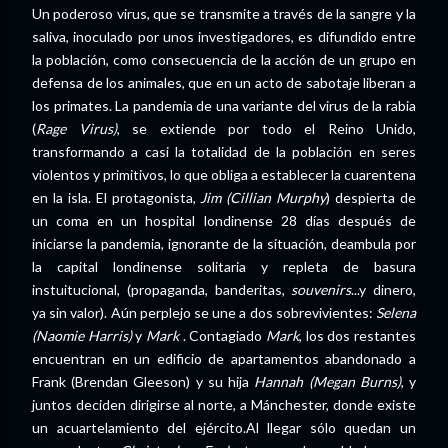
Un poderoso virus, que se transmite a través de la sangre y la
saliva, inoculado por unos investigadores, es difundido entre
la población, como consecuencia de la acción de un grupo en
defensa de los animales, que en un acto de sabotaje liberan a
los primates. La pandemia de una variante del virus de la rabia
(
Rage Virus)
, se extiende por todo el Reino Unido,
transformando a casi la totalidad de la población en seres
violentos y primitivos, lo que obliga a establecer la cuarentena
en la isla. El protagonista,
Jim (Cillian Murphy
) despierta de
un coma en un hospital londinense 28 días después de
iniciarse la pandemia, ignorante de la situación, deambula por
la capital londinense solitaria y repleta de basura
instuitucional, (propaganda, banderitas,
souvenirs
...y dinero,
ya sin valor). Aún perplejo se une a dos sobrevivientes:
Selena
(Naomie Harris)
y
Mark
. Contagiado
Mark
, los dos restantes
encuentran en un edificio de apartamentos abandonado a
Frank (Brendan Gleeson) y su hija
Hannah (Megan Burns)
, y
juntos deciden dirigirse al norte, a Mánchester, donde existe
un acuartelamiento del ejército.Al llegar sólo quedan un