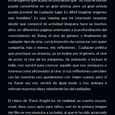
intransigente que acaba reconociendo que "no todo el mundo
puede convertirse en un gran artista, pero un gran artista
puede provenir de cualquier lugar. Es difícil imaginar orígenes
más humildes". Es una máxima que he intentado respetar
desde que comencé mi actividad bloguera hace ya muchos
años, en diferentes páginas orientadas a la profundización del
conocimiento de Roma, el cine de género, y finalmente de
cualquier tipo de cine, con la intención de contactar con quien
compartía, más o menos, mis reflexiones . Cualquier política
que practique un cineasta, ya se incline por el género, el cine
de autor, el cine de los márgenes, de animación o incluso el
indie, nos servirá para conocer aquello que nos enriquece e
interesa como aficionados al cine; si sus reflexiones coinciden
con las nuestras nos quedaremos con 'mejor cuerpo', pero si
no fuese así, nos servirá de igual modo y nos animara a
reforzar nuestras ideas rebatiendo las del realizador.
El relato de
Travis Knight
es, en realidad, un cuento oscuro,
cruel, duro, poco apto para niños; casi en la primera imagen
del film se nos muestra a un bebé, al que le ha sido arrancado