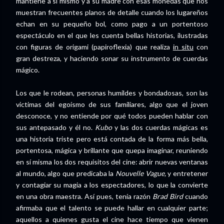
mantiene a sí mismo y a su madre con esas monedas que nos
muestran frecuentes planos de detalle cuando los lugareños
echan en su pequeño bol, como pago a un portentoso
espectáculo en el que les cuenta bellas historias, ilustradas
con figuras de origami (papiroflexia) que realiza
in situ
con
gran destreza, y haciendo sonar su instrumento de cuerdas
mágico.
Los que le rodean, personas humildes y bondadosas, son las
victimas del egoísmo de sus familiares, algo que el joven
desconoce, y no entiende por qué todos pueden hablar con
sus antepasado y él no.
Kubo
y las dos cuerdas mágicas es
una historia triste pero está contada de la forma más bella,
portentosa, mágica y brillante que quepa imaginar, reuniendo
en sí misma los dos requisitos del cine: abrir nuevas ventanas
al mundo, algo que predicaba la
Nouvelle Vague,
y entretener
y contagiar su magia a los espectadores, lo que la convierte
en una obra maestra. Así pues, tenía razón
Brad Bird
cuando
afirmaba que el talento se puede hallar en cualquier parte;
aquellos a quienes gusta el cine hace tiempo que vienen