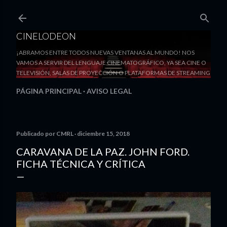
Ir al contenido principal
CINELODEON
¡ABRAMOS ENTRE TODOS NUEVAS VENTANAS AL MUNDO! NOS
VAMOS A SERVIR DEL LENGUAJE CINEMATOGRÁFICO, YA SEA CINE O
TELEVISIÓN, SALAS DE PROYECCIÓN O PLATAFORMAS DE STREAMING
PÁGINA PRINCIPAL
AVISO LEGAL
Publicado por
CMRL
diciembre 15, 2018
CARAVANA DE LA PAZ. JOHN FORD.
FICHA TÉCNICA Y CRÍTICA