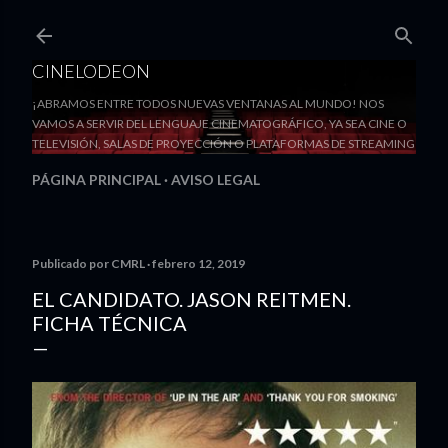
Ir al contenido principal
CINELODEON
¡ABRAMOS ENTRE TODOS NUEVAS VENTANAS AL MUNDO! NOS
VAMOS A SERVIR DEL LENGUAJE CINEMATOGRÁFICO, YA SEA CINE O
TELEVISIÓN, SALAS DE PROYECCIÓN O PLATAFORMAS DE STREAMING
PÁGINA PRINCIPAL
AVISO LEGAL
Publicado por
CMRL
febrero 12, 2019
EL CANDIDATO. JASON REITMEN.
FICHA TÉCNICA