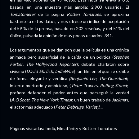
basada en una muestra más amplia: 2,903 usuarios. El
Tomatometer
de la página
Rotten Tomatoes,
se aproxima
bastante a estos datos, y nos ofrece un índice de aceptación
del 59 % de la prensa, basado en 202 reseñas, y del 51% del
úblico, pulsada la opinión de muy pocos usuarios: 341.
Los argumentos que se dan son que la película es una crónica
animada pero superficial de la caída de un política (
Stephen
Farber, The Hollywood Reporter
); debate charlatán sobre
civismo (
David Ehrlich, IndieWire
); un film en el que se exhibe
de forma elegante y verídica
(Benjamin Lee, The Guardian
);
intento meritorio y ambicioso, (
Peter Travers, Rolling Stone
);
prefiere defender el poder antes que perseguir la verdad
(
A.O.Scott, The New York Times
); un buen trabajo de
Jackma
n,
el actor más adecuado (
Peter Debruge, Variety
)...
Páginas visitadas: Imdb, Filmaffinity y Rotten Tomatoes