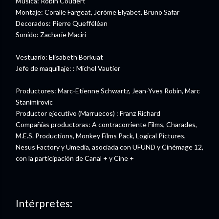
Música: Robin Coudert
Montaje: Coralie Fargeat, Jeròme Elyabet, Bruno Safar
Decorados: Pierre Quefféléan
Sonido: Zacharie Maciri
Vestuario: Elisabeth Borkuat
Jefe de maquillaje: : Michel Vautier
Productores: Marc-Etienne Schwartz, Jean-Yves Robin, Marc
Stanimirovic
Productor ejecutivo (Marruecos) : Franz Richard
Compañías productoras: A contracorriente Films, Charades,
M.E.S. Productions, Monkey Films Pack, Logical Pictures,
Nesus Factory y Umedia, asociada con UFUND y Cinémage 12,
con la participación de Canal + y Cine +
Intérpretes: