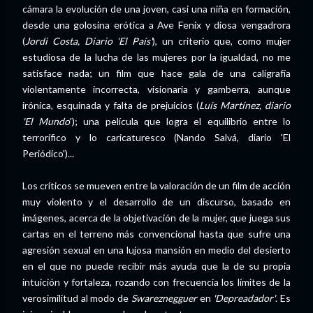
cámara la evolución de una joven, casi una niña en formación,
desde una golosina erótica a Ave Fenix y diosa vengadrora
(
Jordi Costa, Diario 'El País'
), un criterio que, como mujer
estudiosa de la lucha de las mujeres por la igualdad, no me
satisface nada; un film que hace gala de una caligrafía
violentamente incorrecta, visionaria y gamberra, aunque
irónica, esquinada y falta de prejuicios (
Luís Martínez, diario
'El Mundo
'); una película que logra el equilibrio entre lo
terrorífico y lo caricaturesco (Nando Salvá, diario 'El
Periódico')...
Los críticos se mueven entre la valoración de un film de acción
muy violento y el desarrollo de un discurso, basado en
imágenes, acerca de la objetivación de la mujer, que juega sus
cartas en el terreno más convencional hasta que sufre una
agresión sexual en una lujosa mansión en medio del desierto
en el que no puede recibir más ayuda que la de su propia
intuición y fortaleza, rozando con frecuencia los límites de la
verosimilitud al modo de
Swareznegguer
en
'Depreadador'
. Es