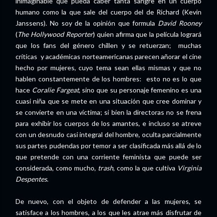
inimaginable que pueda caber tanta sangre en un cuerpo
humano como la que sale del cuerpo del de Richard (Kevin
Janssens). No soy de la opinión que formula
David Rooney
(
The Hollywood Reporter
) quien afirma que la película logrará
que los fans del género chillen y se retuerzan; muchas
críticas y académicas norteamericanas parecen añorar el cine
hecho por mujeres, cuyo tema sean ellas mismas y que no
hablen constantemente de los hombres: esto no es lo que
hace
Coralie Fargeat
, sino que su personaje femenino es una
cuasi niña que se mete en una situación que cree dominar y
se convierte en una víctima; si bien la directoras no se frena
para exhibir los cuerpos de los amantes, e incluso se atreve
con un desnudo casi integral del hombre, oculta parcialmente
sus partes pudendas por temor a ser clasificada más allá de lo
que pretende con una corriente feminista que puede ser
considerada, como mucho,
trash
, como la que cultiva
Virginia
Despentes
.
De nuevo, con el objeto de defender a las mujeres, se
satisface a los hombres, a los que les atrae más disfrutar de