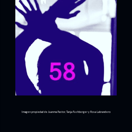
Imagen propiedad de Juanma Pastor, Tanja Fushberger y Rosa Labrandero