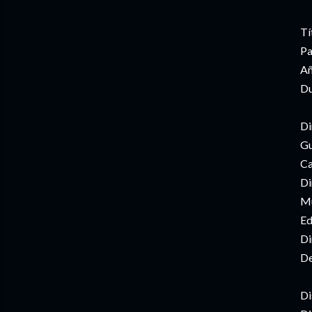
Tí
Pa
Añ
Du
Di
Gu
Ca
Di
Mú
Ed
Di
De
Di