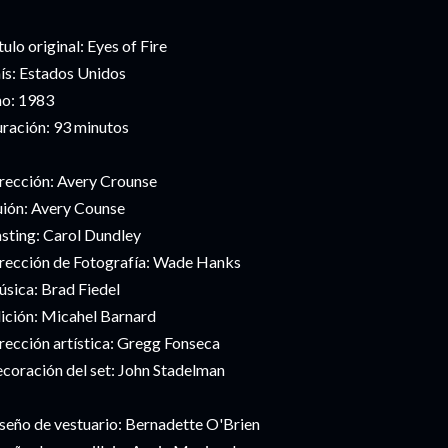
tulo original: Eyes of Fire
ís: Estados Unidos
o: 1983
ración: 93 minutos
rección: Avery Crounse
ión: Avery Counse
sting: Carol Dundley
rección de Fotografía: Wade Hanks
sica: Brad Fiedel
ición: Micahel Barnard
rección artística: Gregg Fonseca
coración del set: John Stadelman
seño de vestuario: Bernadette O'Brien