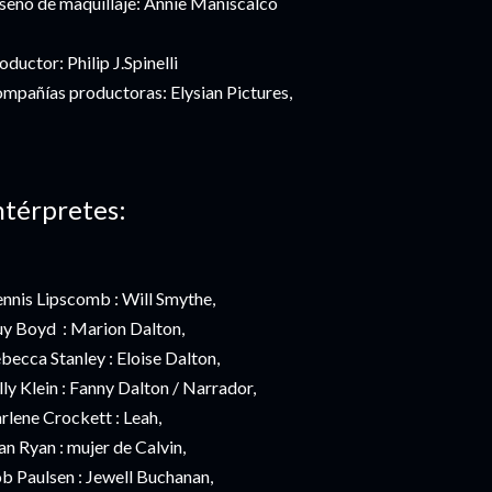
seño de maquillaje: Annie Maniscalco
oductor: Philip J.Spinelli
mpañías productoras: Elysian Pictures,
ntérpretes:
nnis Lipscomb : Will Smythe,
y Boyd : Marion Dalton,
becca Stanley : Eloise Dalton,
lly Klein : Fanny Dalton / Narrador,
rlene Crockett : Leah,
an Ryan : mujer de Calvin,
b Paulsen : Jewell Buchanan,