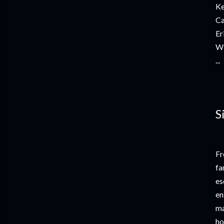
Ke
Ca
Er
Wi
...
S
Fr
fa
es
en
ma
ho