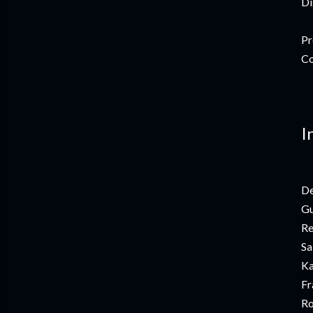
Di
Pr
Co
I
De
Gu
Re
Sa
Ka
Fr
Ro