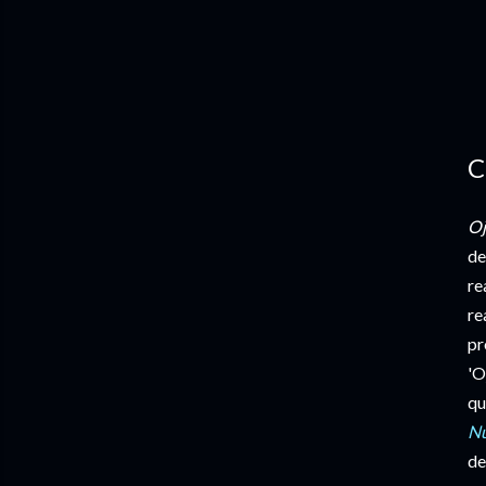
C
Oj
de
re
re
pr
'O
qu
Nu
de