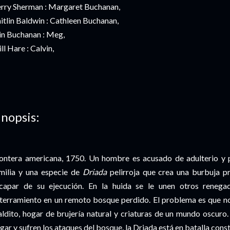
rry Sherman : Margaret Buchanan,
itlin Baldwin : Cathleen Buchanan,
in Buchanan : Meg,
ll Hare : Calvin,
inopsis:
ontera americana, 1750. Un hombre es acusado de adulterio y p
milia y una especie de
Driada
pelirroja que crea una burbuja pr
capar de su ejecución. En la huida se le unen otros renegad
terramiento en un remoto bosque perdido. El problema es que no
ldito, hogar de brujería natural y criaturas de un mundo oscuro
gar y sufren los ataques del bosque, la Driada está en batalla cons