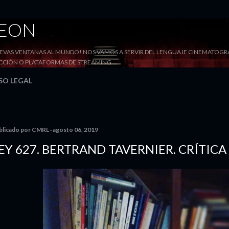
Ir al contenido principal
DEON
VAS VENTANAS AL MUNDO! NOS VAMOS A SERVIR DEL LENGUAJE CINEMATOGRÁF
YECCIÓN O PLATAFORMAS DE STREAMING
SO LEGAL
blicado por
CMRL
agosto 06, 2019
EY 627. BERTRAND TAVERNIER. CRÍTICA