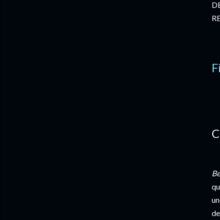
D
R
F
C
Be
qu
un
de