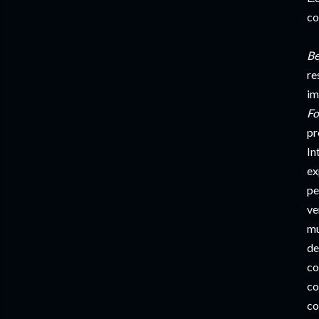
co
Be
re
im
Fo
pr
In
ex
pe
ve
mu
de
co
co
co