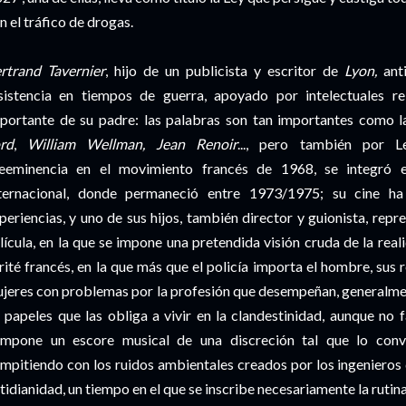
n el tráfico de drogas.
rtrand Tavernier
, hijo de un publicista y escritor de
Lyon,
anti
sistencia en tiempos de guerra, apoyado por intelectuales re
portante de su padre: las palabras son tan importantes como l
rd
,
William Wellman, Jean Renoir
..., pero también por 
eeminencia en el movimiento francés de 1968, se integró 
ternacional, donde permaneció entre 1973/1975; su cine 
periencias, y uno de sus hijos, también director y guionista, rep
lícula, en la que se impone una pretendida visión cruda de la real
rité francés, en la que más que el policía importa el hombre, sus 
jeres con problemas por la profesión que desempeñan, generalment
 papeles que las obliga a vivir en la clandestinidad, aunque no f
mpone un escore musical de una discreción tal que lo convi
mpitiendo con los ruidos ambientales creados por los ingenieros
tidianidad, un tiempo en el que se inscribe necesariamente la rutina