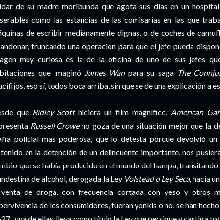
idar de su madre moribunda que agota sus días en un hospital, 
serables como las estancias de las comisarias en las que traba
quinas de escribir medianamente dignas, o de coches de camufl
andonar, truncando una operación para que el jefe pueda dispone
agen muy curiosa es la de la oficina de uno de sus jefes qu
bitaciones que imaginó
James Wan
para su saga
The Connjur
ucifijos, eso sí, todos boca arriba, sin que se de una explicación a e
esde que
Ridley Scott
hiciera un film magnífico,
American Gan
presenta
Russell Crowe
no goza de una situación mejor que la de
fia policial mas poderosa, que lo detesta porque devolvió un 
tenido en la detención de un delincuente importante, nos pusiera
mbio que se había producido en el mundo del hampa, transitando 
andestina de alcohol, derogada la Ley
Volstead o Ley Seca,
hacia un
 venta de droga, con frecuencia cortada con yeso y otros m
pervivencia de los consumidores, fueran yonkis o no, se han hecho
627 , una de ellas, lleva como título la Ley que persigue y castiga t