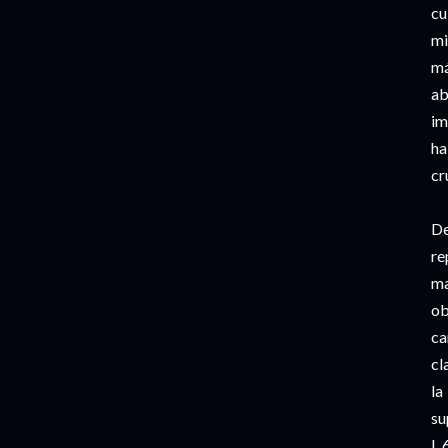
cu
mi
má
ab
im
ha
cr
D
re
ma
ob
ca
cl
la
su
L.