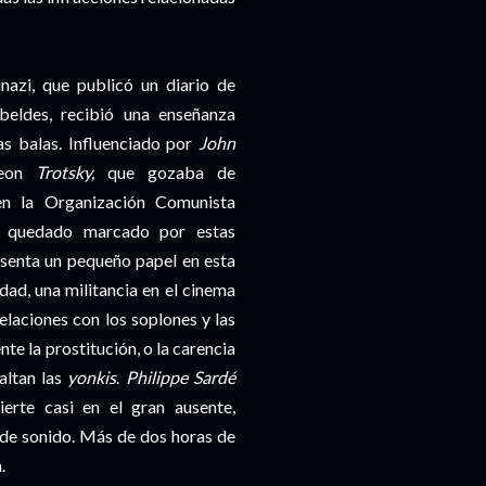
nazi, que publicó un diario de
beldes, recibió una enseñanza
as balas. Influenciado por
John
Leon
Trotsky,
que gozaba de
en la Organización Comunista
ha quedado marcado por estas
resenta un pequeño papel en esta
idad, una militancia en el cinema
relaciones con los soplones y las
e la prostitución, o la carencia
altan las
yonkis
.
Philippe Sardé
erte casi en el gran ausente,
 de sonido. Más de dos horas de
.