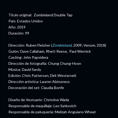
Título original: Zombieland Double Tap
País: Estados Unidos
Año: 2019
Duración: 99
Dirección: Ruben Fleisher (
Zombieland
, 2009; Venom, 2018)
Guión: Dave Callaham, Rhett Reese, Paul Wernick
Casting: John Papsidera
Dirección de fotografía: Chung Chung-Hoon
Música: David Sardy
Edición: Chris Patterson, Dirk Westervelt
Dirección artística: Lauren Abiouness
Decoración del set: Claudia Bonfe
Diseño de Vestuario: Christine Wada
Responsable de maquillaje: Leo Satkovich
Responsable de peluquería: Melizah Anguiano Wheat