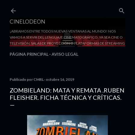
Ir al contenido principal
CINELODEON
¡ABRAMOS ENTRE TODOS NUEVAS VENTANAS AL MUNDO! NOS
VAMOS A SERVIR DEL LENGUAJE CINEMATOGRÁFICO, YA SEA CINE O
TELEVISIÓN, SALAS DE PROYECCIÓN O PLATAFORMAS DE STREAMING
PÁGINA PRINCIPAL
AVISO LEGAL
Publicado por
CMRL
octubre 16, 2019
ZOMBIELAND: MATA Y REMATA .RUBEN
FLEISHER. FICHA TÉCNICA Y CRÍTICAS.