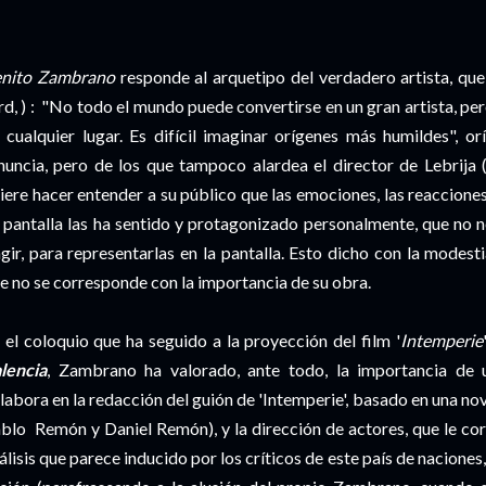
nito Zambrano
responde al arquetipo del verdadero artista, que
rd, ) : "No todo el mundo puede convertirse en un gran artista, pe
 cualquier lugar. Es difícil imaginar orígenes más humildes", or
nuncia, pero de los que tampoco alardea el director de Lebrija (
iere hacer entender a su público que las emociones, las reaccion
 pantalla las ha sentido y protagonizado personalmente, que no n
ngir, para representarlas en la pantalla. Esto dicho con la modesti
e no se corresponde con la importancia de su obra.
 el coloquio que ha seguido a la proyección del film '
Intemperie
lencia
, Zambrano ha valorado, ante todo, la importancia de 
labora en la redacción del guión de 'Intemperie', basado en una no
blo Remón y Daniel Remón), y la dirección de actores, que le cor
álisis que parece inducido por los críticos de este país de nacione