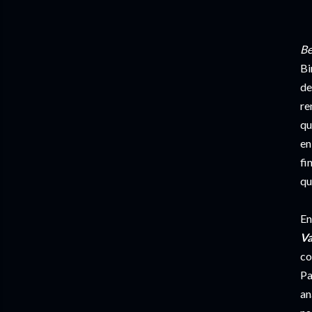
Be
Bi
de
re
qu
en
fi
qu
En
Va
co
Pa
an