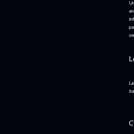
Un
an
in
pa
se
L
La
ba
C