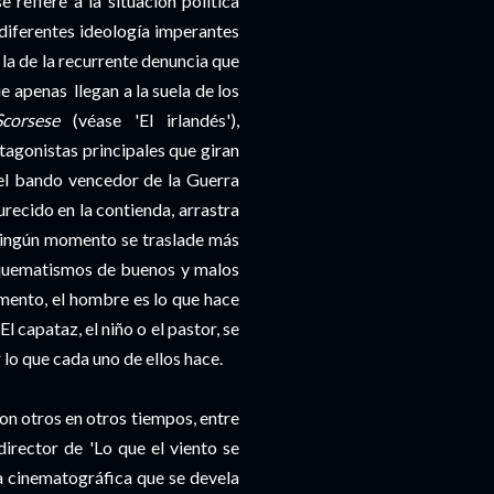
refiere a la situación política
 diferentes ideología imperantes
la de la recurrente denuncia que
e apenas llegan a la suela de los
corsese
(véase 'El irlandés'),
tagonistas principales que giran
 el bando vencedor de la Guerra
durecido en la contienda, arrastra
n ningún momento se traslade más
squematismos de buenos y malos
mento, el hombre es lo que hace
El capataz, el niño o el pastor, se
lo que cada uno de ellos hace.
on otros en otros tiempos, entre
rector de 'Lo que el viento se
ra cinematográfica que se devela