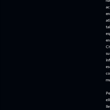
na
ac
en
at
ta
es
en
Ci
su
in
es
co
mu
Pe
el
ll