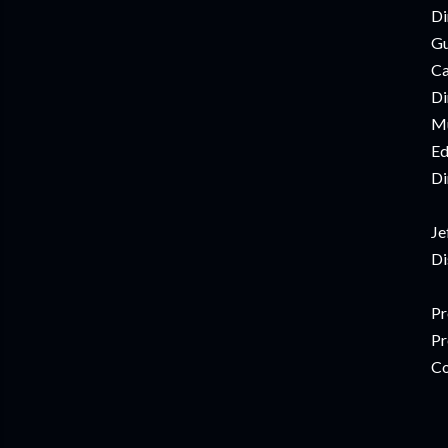
Di
Gu
Ca
Di
Mú
Ed
Di
Je
Di
Pr
Pr
Co