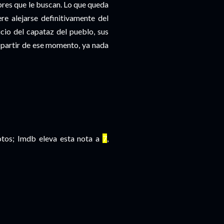
bres que le buscan. Lo que queda
ere alejarse definitivamente del
icio del capataz del pueblo, sus
a partir de ese momento, ya nada
otos; Imdb eleva esta nota a
7
,