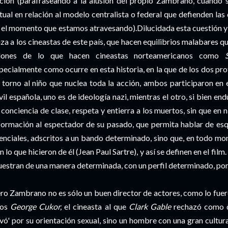
ción (parafraseando a la alusión del propio Zambrano, cuando se 
tual en relación al modelo centralista o federal que defienden las
 el momento que estamos atravesando).Dilucidada esta cuestión y 
iza a los cineastas de este país, que hacen equilibrios malabares qu
lones de lo que hacen cineastas norteamericanos como
S
pecialmente como ocurre en esta historia, en la que de los dos pro
 torno al niño que nuclea toda la acción, ambos participaron en
vil española, uno es de ideología nazi, mientras el otro, si bien en
 conciencia de clase, respeta y entierra a los muertos, sin que e
formación al espectador de su pasado, que permita hablar de e
enciales, adscritos a un bando determinado, sino que, en todo mo
n lo que hicieron de él (Jean Paul Sartre), y así se definen en el film. 
estran de una manera determinada, con un perfil determinado, por 
ro Zambrano no es sólo un buen director de actores, como lo fuer
los
George Cukor,
el cineasta al que
Clark Gable
rechazó como di
evó' por su orientación sexual, sino un hombre con una gran cultu