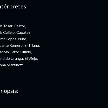
ntérpretes:
is Tosar: Pastor,
ís Callejo: Capataz,
ime López: Niño,
cente Romero: El Triana,
nolo Caro: Tullido,
ndido Uranga: El Viejo,
na Martínez:...
inopsis: