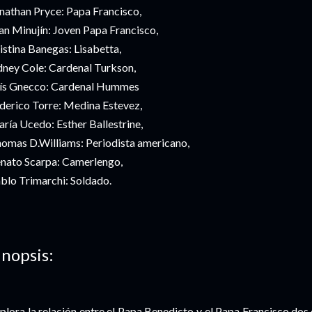
nathan Pryce: Papa Francisco,
an Minujín: Joven Papa Francisco,
istina Banegas: Lisabetta,
dney Cole: Cardenal Turkson,
ís Gnecco: Cardenal Hummes
derico Torre: Medina Estevez,
ría Ucedo: Esther Ballestrine,
omas D.Williams: Periodista americano,
nato Scarpa: Camerlengo,
blo Trimarchi: Soldado.
inopsis:
plora la relación entre el Papa Benedicto y el Papa Francisco,dos