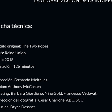
LA GLOBALIZACIÓN DE LA INDIFE
icha técnica:
tulo original: The Two Popes
ís: Reino Unido
o: 2018
ración: 126 minutos
rección: Fernando Meirelles
ión: Anthony McCarten
sting: Barbara Giordiano, Nina Gold, Francesco Vedovati
rección de Fotografía: César Charlone, ABC, SCU
sica: Bryce Dessner