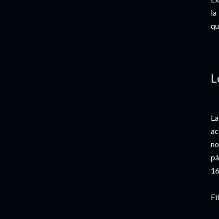
la
qu
L
La
ac
no
pá
16
Fi