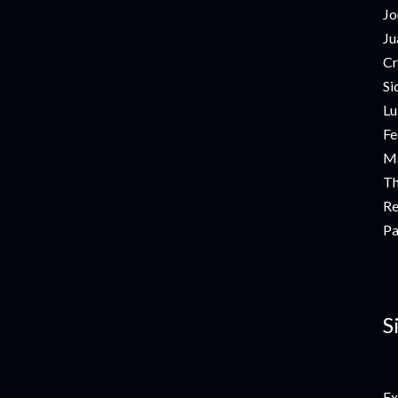
Jo
Ju
Cr
Si
Lu
Fe
Ma
Th
Re
Pa
S
Ex