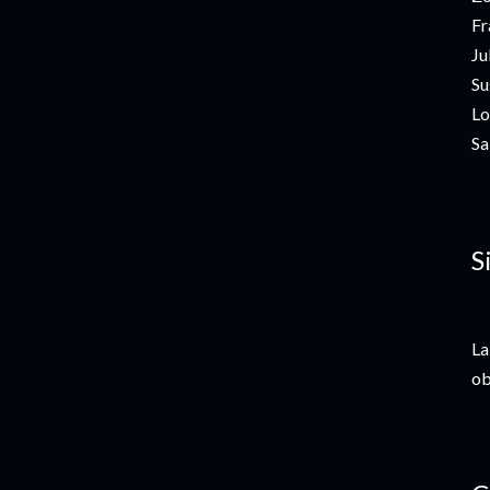
Fr
Ju
Su
Lo
Sa
S
La
ob