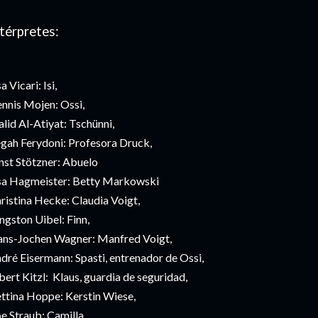
térpretes:
sa Vicari: Isi,
nnis Mojen: Ossi,
lid Al-Atiyat: Tschünni,
gah Ferydoni: Profesora Druck,
nst Stötzner: Abuelo
sa Hagmeister: Betty Markowski
ristina Hecke: Claudia Voigt,
ngston Uibel: Finn,
ns-Jochen Wagner: Manfred Voigt,
dré Eisermann: Spasti, entrenador de Ossi,
bert Kitzl: Klaus, guardia de seguridad,
ttina Hoppe: Kerstin Wiese,
e Straub: Camilla,