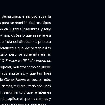
 demagogía, e incluso roza la
es para un montón de prototipos
an en lugares insalubres y muy
limpios (en lo que se refiere a
elícula del director (la primera
demuestra que despertar estas
ano, pero se atraganta en las
 O'Russell
en
'El lado bueno de
o bipolar, muestra cómo se puede
n sus imágenes, y que tan bien
 de
Oliver Kienle
es tosco, rudo,
 demás, y el resultado son unas
ún sentimiento y que remiten en
de explicar el que los críticos y
écimas un mediocre aprobado. A