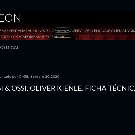
Ir al contenido principal
DEON
VAS VENTANAS AL MUNDO! NOS VAMOS A SERVIR DEL LENGUAJE CINEMATOGRÁF
YECCIÓN O PLATAFORMAS DE STREAMING
SO LEGAL
blicado por
CMRL
febrero 20, 2020
SI & OSSI. OLIVER KIENLE. FICHA TÉCNI