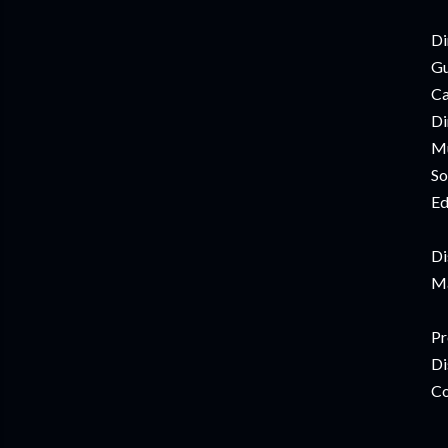
Di
Gu
Ca
Di
Mú
So
Ed
Di
Ma
Pr
Di
Co