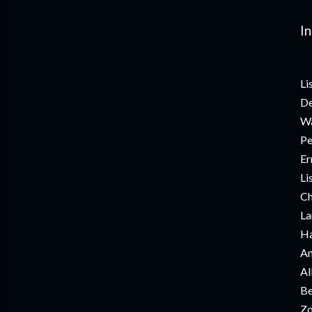
In
Li
De
Wa
Pe
Er
Li
Ch
La
Ha
An
Al
Be
Zo