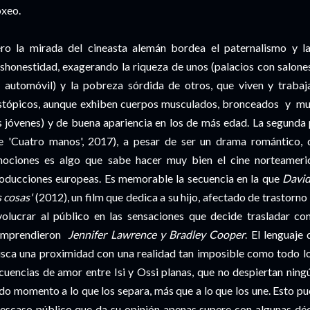
xeo.
ro la mirada del cineasta alemán bordea el paternalismo y la
shonestidad, exagerando la riqueza de unos (palacios con salon
 automóvil) y la pobreza sórdida de otros, que viven y trabaj
stópicos, aunque exhiben cuerpos musculados, bronceados y muy 
s jóvenes) y de buena apariencia en los de más edad. La segunda p
e 'Cuatro manos', 2017), a pesar de ser un drama romántico, 
ociones es algo que sabe hacer muy bien el cine norteameric
oducciones europeas. Es memorable la secuencia en la que
David
s cosas'
(2012), un film que dedica a su hijo, afectado de trastorn
volucrar al público en las sensaciones que decide trasladar co
omprendieron
Jennifer Lawrence y Bradley Cooper
. El lenguaje
sca una proximidad con una realidad tan imposible como todo lo
cuencias de amor entre Isi y Ossi planas, que no despiertan ning
do momento a lo que los separa, más que a lo que los une. Esto pue
 escaso público que da su opinión apenas supere con algunas d