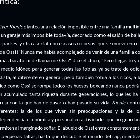
rítica:
iver Kienle
plantea una relación imposible entre una familia multim
 un garaje más imposible todavía, decorado como el salón de baile 
s padres, y otra asocial, con escasos recursos, que se mueve entre e
 de Ossi ("Nunca me había acomplejado de venir de una familia 
 más barato, ni de llamarme Ossi", dice el chico, "Pero llegas tú y 
 medio idóneo para generar todas las fobias, ya se trate de odio 
clista, al diferente en general, pero también fobia a los ricos, a
ico como Ossi se rompa todos los huesos boxeando nunca podrá a
n acumulado tanta riqueza durante generaciones, lo que les ha 
reja con la que han de pasar o han pasado su vida.
Kienle
conte
ferentes: la de los que viven sin preocupaciones y la de l
dependencia económica y personal en actividades que no guardan 
rmiten al marginado soñar. El abuelo de Ossi entra constantemente
 pequeñas faltas, hasta que descubre el mundo del rap, mientras 