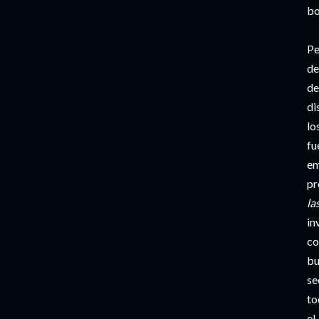
bo
Pe
de
de
di
lo
fu
em
pr
la
in
c
bu
se
to
el