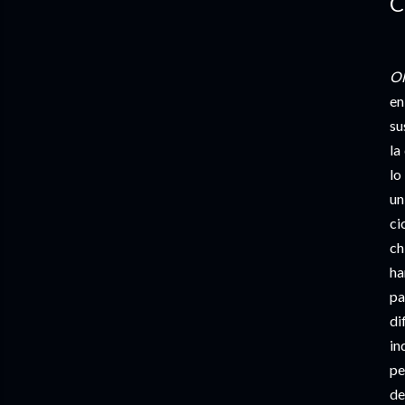
C
Ol
en
su
la
lo
un
ci
ch
ha
pa
di
in
pe
de