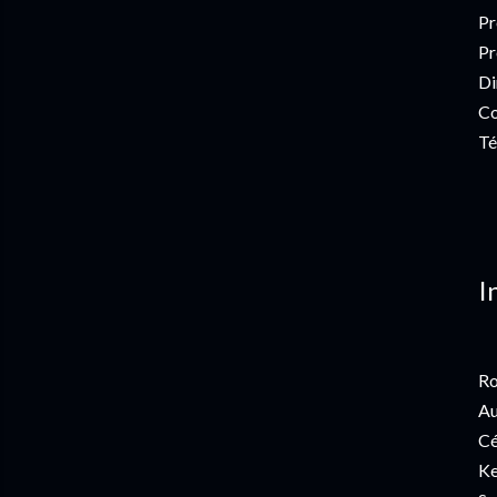
Pr
Pr
Di
Co
Té
I
Ro
Au
Cé
Ke