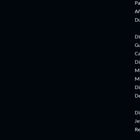
Pa
Añ
Du
Di
Gu
Ca
Di
Mú
Mo
Di
De
Di
Je
Re