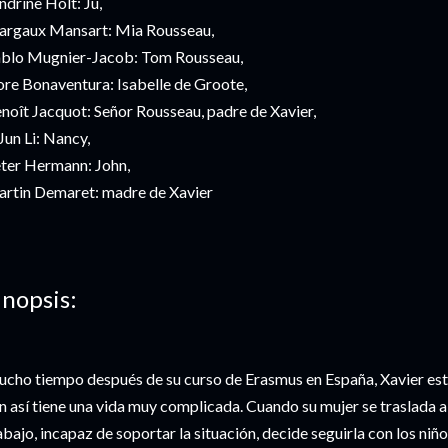
ndrine Holt: Ju,
rgaux Mansart: Mia Rousseau,
blo Mugnier-Jacob: Tom Rousseau,
ore Bonaventura: Isabelle de Groote,
noît Jacquot: Señor Rousseau, padre de Xavier,
 Jun Li: Nancy,
ter Hermann: John,
rtin Demaret: madre de Xavier
inopsis:
cho tiempo después de su curso de Erasmus en España, Xavier está
n así tiene una vida muy complicada. Cuando su mujer se traslada 
abajo, incapaz de soportar la situación, decide seguirla con los niñ