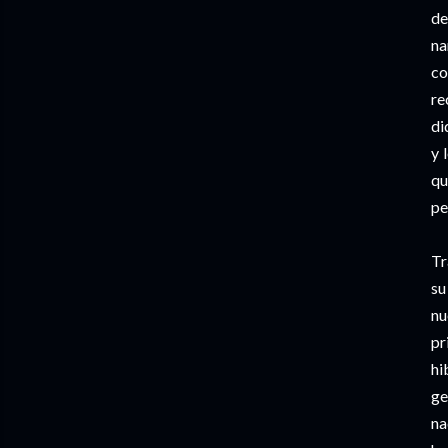
de
na
co
re
di
y 
qu
pe
Tr
su
nu
pr
hi
ge
na