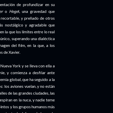
tentación de profundizar en su
er
o
Hege
l, una gravedad que
 recortable, y preñado de otros
ás nostálgico y agradable que
n la que los límites entre lo real
único, superando una dialéctica
gen del film, en la que, a los
s de Xavier.
 Nueva York y se lleva con ella a
nie, y comienza a desfilar ante
emia global, que ha seguido a la
s: los aviones vuelan, y no están
lles de las grandes ciudades, las
espiran en la nuca, y nadie teme
iopintos y los grupos humanos más