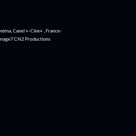
éma, Canel +-Cine+ , France-
némage7 CN2 Productions