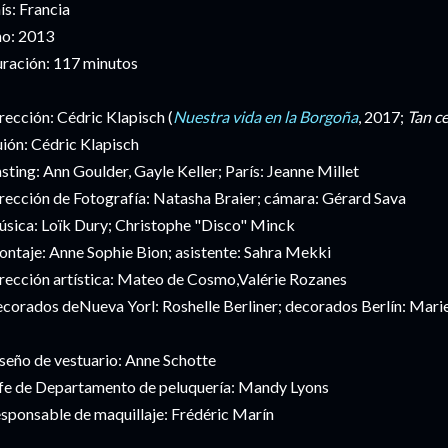
ís: Francia
o: 2013
ración: 117 minutos
rección: Cédric Klapisch (
Nuestra vida en la Borgoña
, 2017;
Tan ce
ión: Cédric Klapisch
sting: Ann Goulder, Gayle Keller; París: Jeanne Millet
rección de Fotografía: Natasha Braier; cámara: Gérard Sava
sica: Loïk Dury; Christophe "Disco" Minck
ntaje: Anne Sophie Bion; asistente: Sahra Mekki
rección artística: Mateo de Cosmo,Valérie Rozanes
corados deNueva Yorl: Roshelle Berliner; decorados Berlín: Mari
seño de vestuario: Anne Schotte
fe de Departamento de peluquería: Mandy Lyons
sponsable de maquillaje: Frédéric Marín