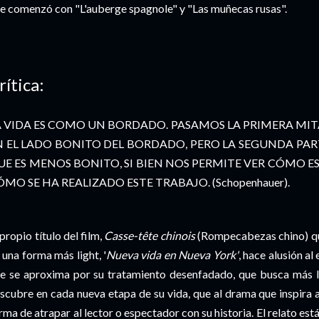
e comenzó con "L'auberge spagnole" y "Las muñecas rusas".
rítica:
A VIDA ES COMO UN BORDADO. PASAMOS LA PRIMERA MIT
N EL LADO BONITO DEL BORDADO, PERO LA SEGUNDA PA
UE ES MENOS BONITO, SI BIEN NOS PERMITE VER CÓMO ES
MO SE HA REALIZADO ESTE TRABAJO. (Schopenhauer).
 propio título del film,
Casse-tête chinois
(Rompecabezas chino) que
 una forma más light, '
Nueva vida en Nueva York'
, hace alusión a
e se aproxima por su tratamiento desenfadado, que busca más l
scubre en cada nueva etapa de su vida, que al drama que inspira al
rma de atrapar al lector o espectador con su historia. El relato est