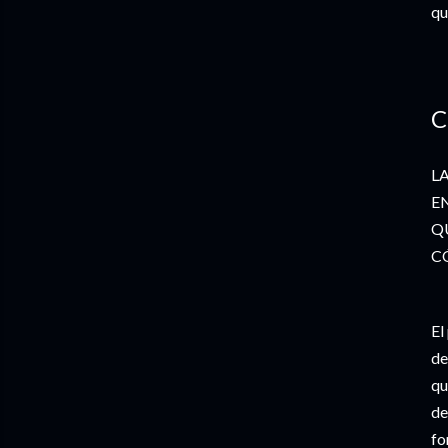
qu
C
L
E
Q
CÓ
El
de
qu
de
fo