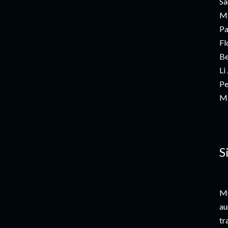
Sa
Ma
Pa
Fl
Be
Li
Pe
Ma
S
Mu
au
tr