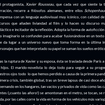
l protagonista,
Xavier Rousseau
, que cada vez que siente la 
rración, recurre a filósofos alemanes, entre ellos
Schopenhau
mpensa con un lenguaje audiovisual muy icónico, con calidad de
cursos que añaden liviandad al film y lo hacen su discurso m
dáctico e incitador de la reflexión. Adopta la forma de autoficción e
lo imaginario se confunden para acabar fusionándose en un texto 
e da lugar a un universo nuevo que toma forma en la última ima
rsonajes que han interpretado su papel se suman los sueños erótico
as la ruptura de Xavier y su esposa, ésta se traslada desde París a
 hijos. El marido-novelista lo deja todo para seguir a su proge
estros ojos todo lo que hemos perdido a causa de la primera pand
imera crisis, también global, tras un breve lapsus de casi doce año
bernando en los hangares, tan vacíos y privados de vida como las ca
ntes (¡cuanto las añoro!) se amontonan en el metro, se tocan, se r
da, por las calles corre la vida en forma de los vehículos más var