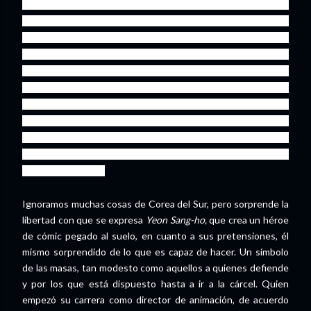
afectados, incapaces de hacer frente a la manipulación
informativa, que los acusa de connivencia con Corea del Sur
para restarles apoyos, y la intervención masiva de la policía,
puesta al servicio de aquellos que, al final de la partida, son
condenados por la justicia. Donde antes había vida,
negocios humildes pero prósperos y entretenimiento para
los vecinos, al fin solo queda un solar. La Jefa liberal ofrece
al humilde superhéroe dos posibilidades: la exclusión social
y la cárcel, o aceptar su condición de esclavo.Pero también
una tercera, la más cínica de todas: dar un golpe de estado
y vivir como un rey.
Ignoramos muchas cosas de Corea del Sur, pero sorprende la
libertad con que se expresa
Yeon Sang-ho,
que crea un héroe
de cómic pegado al suelo, en cuanto a sus pretensiones, él
mismo sorprendido de lo que es capaz de hacer. Un símbolo
de las masas, tan modesto como aquellos a quienes defiende
y por los que está dispuesto hasta a ir a la cárcel. Quien
empezó su carrera como director de animación, de acuerdo