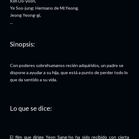
Kim Do-yoon,
Ye Soo-jung: Hermano de Mr.Yeong,
Jeong Yeong-gi,
...
Sinopsis:
Con poderes sobrehumanos recién adquiridos, un padre se
dispone a ayudar a su hija, que está a punto de perder todo lo
que da sentido a su vida.
Lo que se dice:
El film que dirige Yeon Sang-ho ha sido recibido con cierta