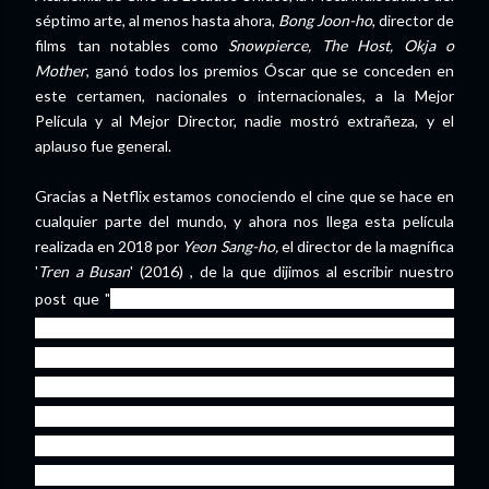
séptimo arte, al menos hasta ahora,
Bong Joon-ho
, director de
films tan notables como
Snowpierce, The Host, Okja o
Mother
, ganó todos los premios Óscar que se conceden en
este certamen, nacionales o internacionales, a la Mejor
Película y al Mejor Director, nadie mostró extrañeza, y el
aplauso fue general.
Gracias a Netflix estamos conociendo el cine que se hace en
cualquier parte del mundo, y ahora nos llega esta película
realizada en 2018 por
Yeon Sang-ho,
el director de la magnífica
'
Tren a Busan
' (2016) , de la que dijimos al escribir nuestro
hoy la cultura es global y que lo único que
post que "
diferencia a los habitantes de las distintas latitudes
de la Tierra son los rasgos de la cara". No
cambiaríamos ni una coma de este aserto, e
incidiríamos que su forma de contemplar las clases
sociales de su país se podría aplicar a cualquier otro,
incluido el nuestro. Sorprende, además, la libertad con