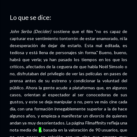
Lo que se dice:
John Serba (Decider)
sostiene que el film "no es capaz de
capturar ese sentimiento tontorrón de estar enamorado, ni la
desesperación de dejar de estarlo. Esta mal editada, es
tediosa y está llena de personajes sin forma." Bueno, bueno,
habrá que verla; ya han pasado los tiempos en los que los
críticos, afectados de la ceguera de que habla Noël Simsolo o
no, disfrutaban del privilegio de ver las películas en pases de
prensa antes de su estreno y condicionar la voluntad del
público. Ahora la gente acude a plataformas que, en algunos
casos, orientan al espectador al ser conocedoras de sus
gustos, y este se deja manipular o no, pero ve más cine cada
día, con una formación innegablemente superior a la de hace
algunos años, y empieza a manifestar un divorcio de quienes
andan ya muy desorientados. La página Filmaffinity refleja una
nota media de
6
, basada en la valoración de 90 usuarios, que
no son pocos en relación con un cine que emerge muy