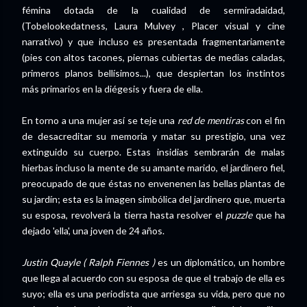
fémina dotada de la cualidad de sermiradaidad,
(Tobelookedatness, Laura Mulvey , Placer visual y cine
narrativo) y que incluso es presentada fragmentariamente
(pies con altos tacones, piernas cubiertas de medias caladas,
primeros planos bellísimos...), que despiertan los instintos
más primarios en la diégesis y fuera de ella.
En torno a una mujer así se teje una
red de mentiras
con el fin
de desacreditar su memoria y matar su prestigio, una vez
extinguido su cuerpo. Estas insidias sembrarán de malas
hierbas incluso la mente de su amante marido, el jardinero fiel,
preocupado de que éstas no envenenen las bellas plantas de
su jardín; esta es la imagen simbólica del jardinero que, muerta
su esposa, revolverá la tierra hasta resolver el
puzzle
que ha
dejado 'ella', una joven de 24 años.
Justin Quayle ( Ralph Fiennes )
es un diplomático, un hombre
que llega al acuerdo con su esposa de que el trabajo de ella es
suyo; ella es una periodista que arriesga su vida, pero que no