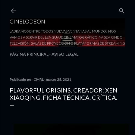
Ir al contenido principal
CINELODEON
¡ABRAMOS ENTRE TODOS NUEVAS VENTANAS AL MUNDO! NOS
VAMOS A SERVIR DEL LENGUAJE CINEMATOGRÁFICO, YA SEA CINE O
TELEVISIÓN, SALAS DE PROYECCIÓN O PLATAFORMAS DE STREAMING
PÁGINA PRINCIPAL
AVISO LEGAL
Publicado por
CMRL
marzo 28, 2021
FLAVORFUL ORIGINS. CREADOR: XEN
XIAOQING. FICHA TÉCNICA. CRÍTICA.