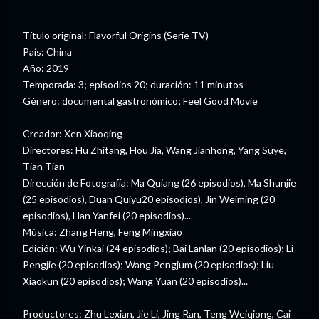
Título original: Flavorful Origins (Serie TV)
País: China
Año: 2019
Temporada: 3; episodios 20; duración: 11 minutos
Género: documental gastronómico; Feel Good Movie
Creador: Xen Xiaoqing
Directores: Hu Zhitang, Hou Jia, Wang Jianhong, Yang Suye,
Tian Tian
Dirección de Fotografía: Ma Quiang (26 episodios), Ma Shunjie
(25 episodios), Duan Quiyu20 episodios), Jin Weiming (20
episodios), Han Yanfei (20 episodios)...
Música: Zhang Heng, Feng Mingxiao
Edición: Wu Yinkai (24 episodios); Bai Lanlan (20 episodios); Li
Pengjie (20 episodios); Wang Pengjum (20 episodios); Liu
Xiaokun (20 episodios); Wang Yuan (20 episodios)...
Productores: Zhu Lexian, Jie Li, Jing Ran, Teng Weiqiong, Cai