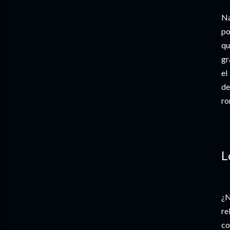
Na
po
qu
gr
el
de
ro
L
¿N
re
co