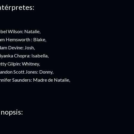
ntérpretes:
bel Wilson: Natalie,
am Hemsworth : Blake,
am Devine: Josh,
iyanka Chopra: Isabella,
tty Gilpin: Whitney,
andon Scott Jones: Donny,
nnifer Saunders: Madre de Natalie,
inopsis: