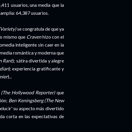
4,411 usuarios, una media que la
amplia: 64,387 usuarios.
Variety)
se congratula de que ya
 lo mismo que
Craven
hizo con el
omedia inteligente sin caer en la
 comedia romántica y moderna que
n Rant
); sátira divertida y alegre
dian
); experiencia gratificante y
mier
)...
n (The Hollywood Reporter)
que
xión;
Ben Keningsberg (The New
relucir' su aspecto más divertido
eda corta en las expectativas de