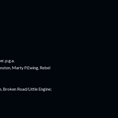
r, p.g.a.
hnston, Marty P.Ewing, Rebel
, Broken Road/Little Engine;