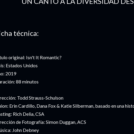
UN CANTO A LA DIVERSIDAD D
icha técnica:
tulo original: Isn't It Romantic?
ís: Estados Unidos
o: 2019
ración: 88 minutos
rección: Todd Strauss-Schulson
ion: Erin Cardillo, Dana Fox & Katie Silberman, basado en una histo
sting: Rich Delia, CSA
rección de Fotografía: Simon Duggan, ACS
sica: John Debney