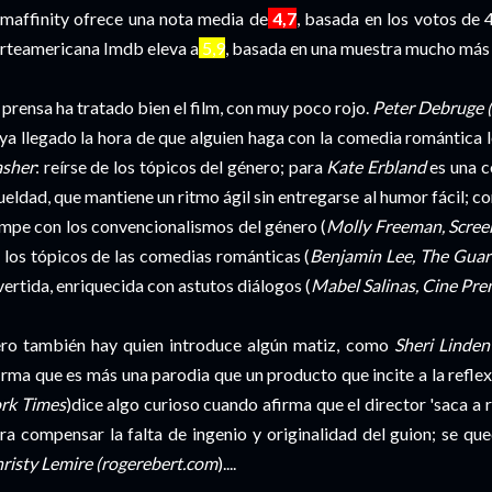
lmaffinity ofrece una nota media de
4,7
, basada en los votos de 
rteamericana Imdb eleva a
5,9
, basada en una muestra mucho más 
 prensa ha tratado bien el film, con muy poco rojo.
Peter Debruge (
ya llegado la hora de que alguien haga con la comedia romántica
asher
: reírse de los tópicos del género; para
Kate Erbland
es una c
ueldad, que mantiene un ritmo ágil sin entregarse al humor fácil;
mpe con los convencionalismos del género (
Molly Freeman, Scree
 los tópicos de las comedias románticas (
Benjamin Lee, The Guar
vertida, enriquecida con astutos diálogos (
Mabel Salinas, Cine Pre
ro también hay quien introduce algún matiz, como
Sheri Linde
irma que es más una parodia que un producto que incite a la refle
rk Times
)dice algo curioso cuando afirma que el director 'saca a 
ra compensar la falta de ingenio y originalidad del guion; se qu
risty Lemire (rogerebert.com
)....