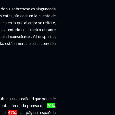
a de su sobrepeso es ninguneada
 cafés, sin caer en la cuenta de
nica en lo que al amor se refiere,
un atentado en el metro durante
deja inconsciente . Al despertar,
lla: está inmersa en una comedia
úblico, una realidad que pone de
ceptación de la prensa del
70%
,
n al
47%.
La página española