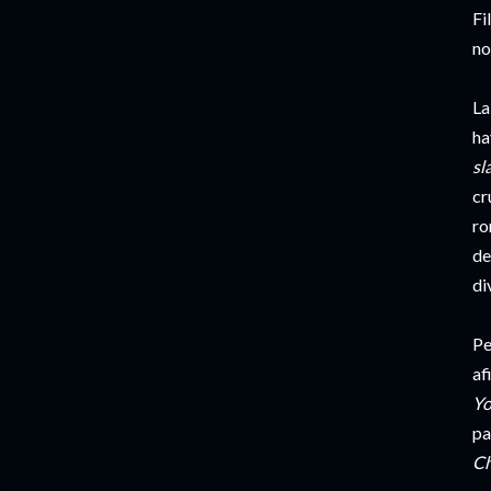
Fi
no
La
ha
sl
cr
ro
de
di
Pe
af
Yo
pa
Ch