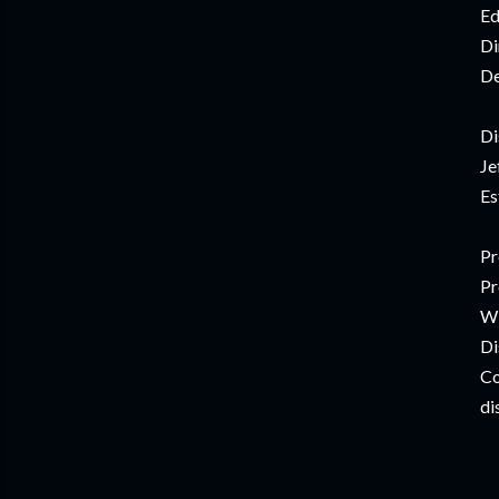
Ed
Di
De
Di
Je
Es
Pr
Pr
Wi
Di
Co
di