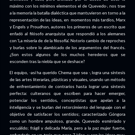
máximo con los mínimos elementos el de Quevedo-, nos trae
a la memoria la batalla dialéctica que mantuvieron en torno a la
representación de las ideas, en momentos más tardíos, Marx
y Engels y Proudhon, autores los primeros de un escrito que
enfadó al filósofo anarquista que respondió a los alemanes
con 'La miseria de de la filosofía'. Notorio cambio de reproches
y burlas sobre lo alambicado de los argumentos del francés.
¿Son estos algunos de los muchos herederos que se
esconden tras la niebla que se deshace?
El equipo, -así ha querido Chema que sea -, logra una síntesis
de las artes literarias, plásticas y visuales, usando un método
de enfrentamiento de contrarios hasta lograr una síntesis
perfecta: culteranos que escriben para hacer emerger,
potenciar los sentidos, conceptistas que apelan a la
inteligencia y se burlan del retorcimiento del lenguaje con el
objetivo de satisfacer los sentidos; caracterizado Góngora
como un hombre ampuloso, grande, Quevedo esmirriado y
escuálido; frágil y delicada María, pero a la paz mujer fuerte,
enfundada en un traje que pesa 7 kilos, y con las ideas muy