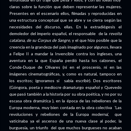
claras sobre la función que deben representar las mujeres.
Presentes en el escenario ellos, filmadas y reproducidas en
una estructura conceptual que se abre y se cierra según las
necesidades del discurso, ellas. En la extradiégesis el
demoledor del imperio español, el responsable de la
revolta
catalana, de su Corpus de Sangre,
y el que hizo posible que la
creencia en la grandeza del país imaginado por algunos, llevara
a Felipe II a mandar la Invencible contra los ingleses, una
aventura en la que España perdió hasta los calzones, el
Conde-Duque de Olivares (ni en el proscenio, ni en las
imágenes cinematográficas, y, como es natural, tampoco en
los escritos; ignoramos si sabía escribir). Dos escritores
(Góngora, poeta y mediocre dramaturgo español y Quevedo
que pasó también a la historia por su obra poética, y no por su
escasa obra dramática ), en la época de las rebeliones de la
Europa moderna, muy bien contada en la obra colectiva 'Las
revoluciones y rebeliones de la Europa moderna', que
vaticinaba ya el ascenso de una nueva clase al poder, la
burguesía, un triunfo del que muchos burgueses no acaban