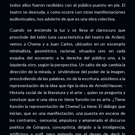
todos ellos fueron recibidos con el público puesto en pie. El
teatro se desnuda, y como ocurre con otras manifestaciones
audiovisuales, nos advierte de que es una obra colectiva.
Cuando se enciende la luz y se lleva el claroscuro que
prescinde del telón (una característica del teatro de Arden),
vemos a Chema y a Juan Carlos, ubicados en un escenario
minimalista, geométrico, racional, situados uno en cada
esquina del escenario: a la derecha del público uno, a la
izquierda otro, según la perspectiva. Un salto de eje cambia la
dirección de la mirada, y sirviéndose del poder de la imagen,
prescindiendo de las palabras, no de la escritura, asistimos a la
representación de la idea que rige la obra de Arnold Hauser, -
Historia social de la literatura y el arte -, quien se pregunta y
concluye que si una obra no tiene función no es arte. ¿Tiene
función la representación de Chema? La tiene. El diálogo que
inician, que es una manifestación, una puesta en escena de
los contrarios, -sensorial, ampuloso y amanerado el discurso
poético de Góngora, conceptista, dirigido a la inteligencia,
artificioso y sutil, pero animado por el deseo de decir lo