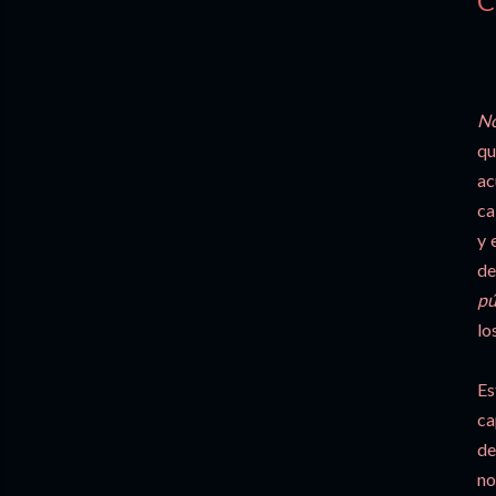
C
No
qu
ac
ca
y 
de
pú
lo
Es
ca
de
no