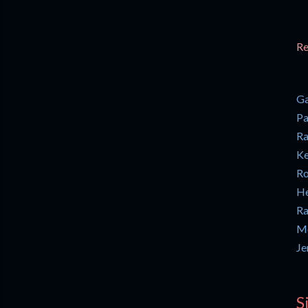
Re
Ga
Pa
Ra
Ke
Ro
He
Ra
Mo
Je
S