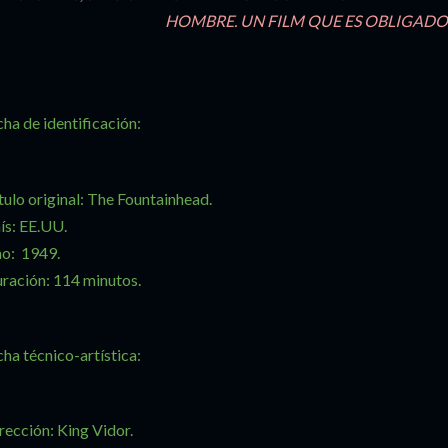
HOMBRE. UN FILM QUE ES OBLIGADO
cha de identificación:
tulo original: The Fountainhead.
ís: EE.UU.
o: 1949.
ración: 114 minutos.
cha técnico-artística:
rección: King Vidor.