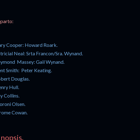
parto:
ry Cooper: Howard Roark.
tricial Neal: Srta Francon/Sra. Wynand.
ymond Massey: Gail Wynand.
nt Smith: Peter Keating.
bert Douglas.
nry Hull.
y Collins.
roni Olsen.
rome Cowan.
inopsis.