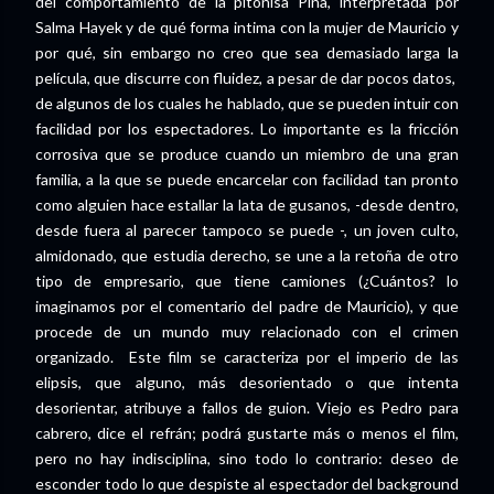
del comportamiento de la pitonisa Pina, interpretada por
Salma Hayek y de qué forma intima con la mujer de Mauricio y
por qué, sin embargo no creo que sea demasiado larga la
película, que discurre con fluidez, a pesar de dar pocos datos,
de algunos de los cuales he hablado, que se pueden intuir con
facilidad por los espectadores. Lo importante es la fricción
corrosiva que se produce cuando un miembro de una gran
familia, a la que se puede encarcelar con facilidad tan pronto
como alguien hace estallar la lata de gusanos, -desde dentro,
desde fuera al parecer tampoco se puede -, un joven culto,
almidonado, que estudia derecho, se une a la retoña de otro
tipo de empresario, que tiene camiones (¿Cuántos? lo
imaginamos por el comentario del padre de Mauricio), y que
procede de un mundo muy relacionado con el crimen
organizado. Este film se caracteriza por el imperio de las
elipsis, que alguno, más desorientado o que intenta
desorientar, atribuye a fallos de guion. Viejo es Pedro para
cabrero, dice el refrán; podrá gustarte más o menos el film,
pero no hay indisciplina, sino todo lo contrario: deseo de
esconder todo lo que despiste al espectador del background