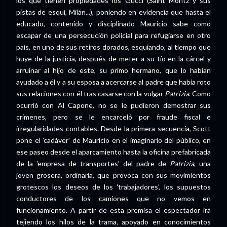
los que tienen propiedades los Gucci (Saint Moritz y sus
pistas de esquí, Milán...), poniendo en evidencia que hasta el
educado, contenido y disciplinado Mauricio sabe como
escapar de una persecución policial para refugiarse en otro
país, en uno de sus retiros dorados, esquiando, al tiempo que
huye de la justicia, después de meter a su tío en la cárcel y
arruinar al hijo de este, su primo hermano, que lo habían
ayudado a él y a su esposa a acercarse al padre que había roto
sus relaciones con él tras casarse con la vulgar
Patrizia
. Como
ocurrió con Al Capone, no se le pudieron demostrar sus
crímenes, pero se le encarceló por fraude fiscal e
irregularidades contables. Desde la primera secuencia, Scott
pone el 'cadáver' de Mauricio en el imaginario del público, en
ese paseo desde el aparcamiento hasta la oficina prefabricada
de la 'empresa de transportes' del padre de
Patrizia
, una
joven grosera, ordinaria, que provoca con sus movimientos
grotescos los deseos de los 'trabajadores', los supuestos
conductores de los camiones que no vemos en
funcionamiento. A partir de esta premisa el espectador irá
tejiendo los hilos de la trama, apoyado en conocimientos