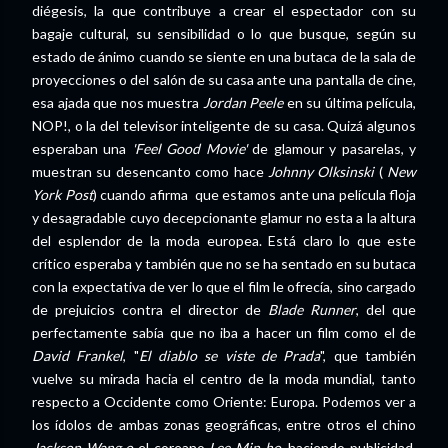
diégesis, la que contribuye a crear el espectador con su
bagaje cultural, su sensibilidad o lo que busque, según su
estado de ánimo cuando se siente en una butaca de la sala de
proyecciones o del salón de su casa ante una pantalla de cine,
esa ajada que nos muestra
Jordan Peele
en su última película,
NOP!, o la del televisor inteligente de su casa. Quizá algunos
esperaban una
'Feel Good Movie'
de glamour y pasarelas, y
muestran su desencanto como hace
Johnny Olksinski
(
New
York Post
) cuando afirma que estamos ante una película floja
y desagradable cuyo decepcionante glamur no esta a la altura
del esplendor de la moda europea. Está claro lo que este
crítico esperaba y también que no se ha sentado en su butaca
con la expectativa de ver lo que el film le ofrecía, sino cargado
de prejuicios contra el director de
Blade Runner
, del que
perfectamente sabía que no iba a hacer un film como el de
David Frankel
, "
El diablo se viste de Prada
", que también
vuelve su mirada hacia el centro de la moda mundial, tanto
respecto a Occidente como Oriente: Europa. Podemos ver a
los ídolos de ambas zonas geográficas, entre otros el chino
Jackson Wang o
el coreano
Lee Min-ho
, haciendo publicidad,