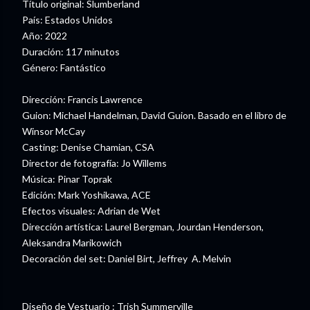
Título original: Slumberland
País: Estados Unidos
Año: 2022
Duración: 117 minutos
Género: Fantástico
Dirección: Francis Lawrence
Guion: Michael Handelman, David Guion. Basado en el libro de
Winsor McCay
Casting: Denise Chamian, CSA
Director de fotografía: Jo Willems
Música: Pinar Toprak
Edición: Mark Yoshikawa, ACE
Efectos visuales: Adrian de Wet
Dirección artística: Laurel Bergman, Jourdan Henderson,
Aleksandra Marikowich
Decoración del set: Daniel Birt, Jeffrey A. Melvin
Diseño de Vestuario : Trish Summerville