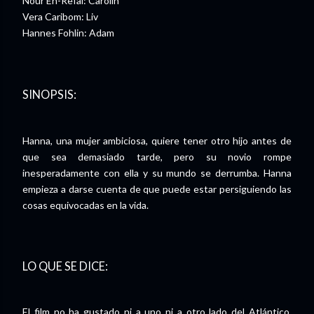
Nour Eñ-Refai: Carolin
Vera Caribom: Liv
Hannes Fohlin: Adam
SINOPSIS:
Hanna, una mujer ambiciosa, quiere tener otro hijo antes de
que sea demasiado tarde, pero su novio rompe
inesperadamente con ella y su mundo se derrumba. Hanna
empieza a darse cuenta de que puede estar persiguiendo las
cosas equivocadas en la vida.
LO QUE SE DICE:
El film no ha gustado ni a uno ni a otro lado del Atlántico,