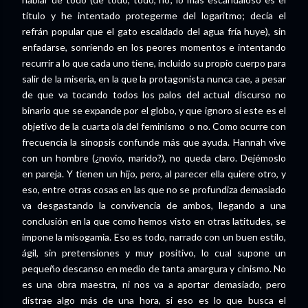
título y he intentado protegerme del logaritmo; decía el
refrán popular que el gato escaldado del agua fría huye), sin
enfadarse, sonriendo en los peores momentos e intentando
recurrir a lo que cada uno tiene, incluido su propio cuerpo para
salir de la miseria, en la que la protagonista nunca cae, a pesar
de que va tocando todos los palos del actual discurso no
binario que se expande por el globo, y que ignoro si este es el
objetivo de la cuarta ola del feminismo o no. Como ocurre con
frecuencia la sinopsis confunde más que ayuda. Hannah vive
con un hombre (¿novio, marido?), no queda claro. Dejémoslo
en pareja. Y tienen un hijo, pero, al parecer ella quiere otro, y
eso, entre otras cosas en las que no se profundiza demasiado
va desgastando la convivencia de ambos, llegando a una
conclusión en la que como hemos visto en otras latitudes, se
impone la misogamia. Eso es todo, narrado con un buen estilo,
ágil, sin pretensiones y muy positivo, lo cual supone un
pequeño descanso en medio de tanta amargura y cinismo. No
es una obra maestra, ni nos va a aportar demasiado, pero
distrae algo más de una hora, si eso es lo que busca el