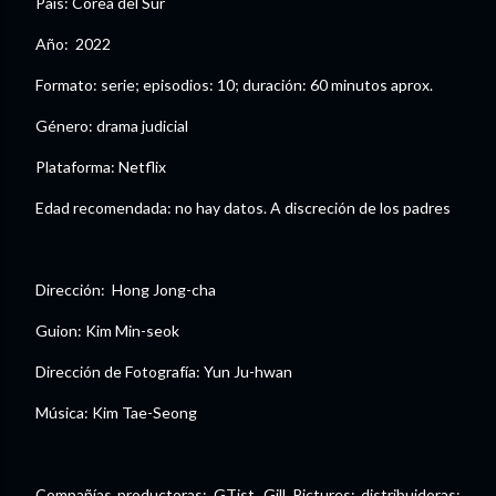
País: Corea del Sur
Año: 2022
Formato: serie; episodios: 10; duración: 60 minutos aprox.
Género: drama judicial
Plataforma: Netflix
Edad recomendada: no hay datos. A discreción de los padres
Dirección: Hong Jong-cha
Guion: Kim Min-seok
Dirección de Fotografía: Yun Ju-hwan
Música: Kim Tae-Seong
Compañías productoras: GTist, Gill Pictures; distribuidoras: