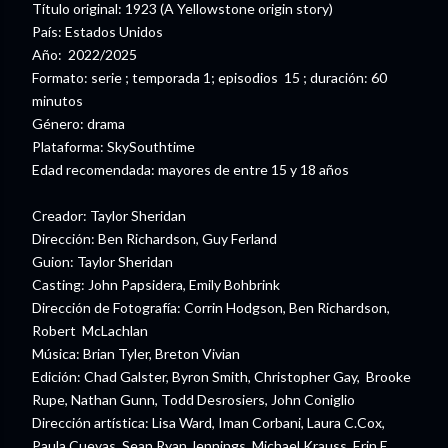
Título original: 1923 (A Yellowstone origin story)
País: Estados Unidos
Año: 2022/2025
Formato: serie ; temporada 1; episodios 15 ; duración: 60
minutos
Género: drama
Plataforma: SkySouthtime
Edad recomendada: mayores de entre 15 y 18 años
Creador: Taylor Sheridan
Dirección: Ben Richardson, Guy Ferland
Guion: Taylor Sheridan
Casting: John Papsidera, Emily Bohbrink
Dirección de Fotografía: Corrin Hodgson, Ben Richardson,
Robert McLachlan
Música: Brian Tyler, Breton Vivian
Edición: Chad Galster, Byron Smith, Christopher Gay, Brooke
Rupe, Nathan Gunn, Todd Desrosiers, John Coniglio
Dirección artística: Lisa Ward, Iman Corbani, Laura C.Cox,
Paula Cuevas, Sean Ryan Jennings, Michael Krauss, Erin E.