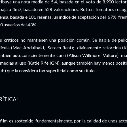
ribuye una nota media de 5,4, basada en el voto de 8,900 lectore
baja a 4m7, basado en 528 valoraciones. Rotten Tomatoes recoge
ensa, basada e 101 reseñas, un índice de aceptación del 67%, fren
0 usuarios del 43%.
s críticos no mantienen una posición común. Se habla de pelíc
dícula (Mae Abdulbaki, Screen Rant); divinamente retorcida (K
mbién autoconscientemente cursi (Alison Willmore, Vulture); má
medias al uso (Katie Rife IGN), aunque también hay menos posit
ub) que la considera tan superficial como su título.
RÍTICA:
 film es sostenido, fundamentalmente, por la calidad de unos act