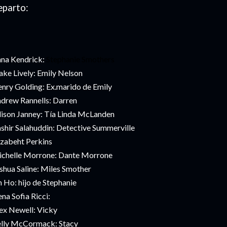
eparto:
na Kendrick:
Stephanie Smothers
ake Lively: Emily Nelson
nry Golding: Ex.marido de Emily
drew Rannells: Darren
lison Janney: Tía Linda McLanden
shir Salahuddin: Detective Summerville
izabeht Perkins
chelle Morrone: Dante Morrone
shua Saline: Miles Smother
n Ho: hijo de Stephanie
ena Sofia Ricci:
ex Newell: Vicky
lly McCormack: Stacy