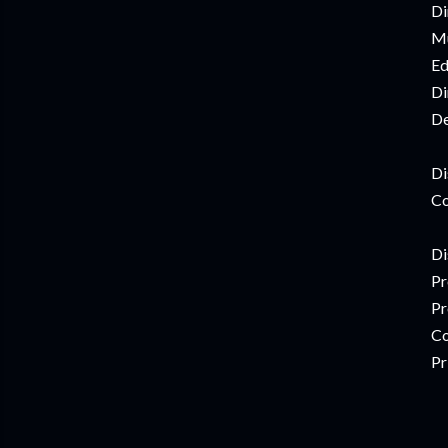
Di
Mú
Ed
Di
De
Di
Co
Di
Pr
Pr
Co
Pr