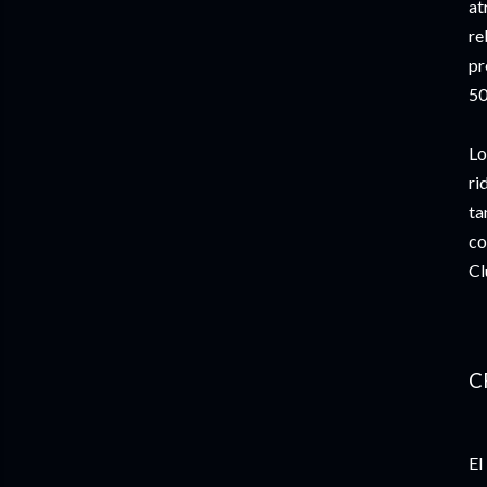
at
re
pr
50
Lo
ri
ta
co
Cl
C
El