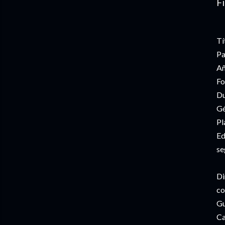
Fi
Tí
Pa
Añ
Fo
Du
Gé
Pl
Ed
se
Di
co
Gu
Ca