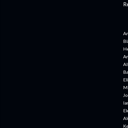
R
An
Bl
He
An
Al
Ba
El
Mi
Jo
Ia
El
Al
Ke