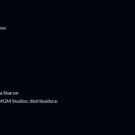
ino
ca Sharzer
MGM Studios; distribuidora: