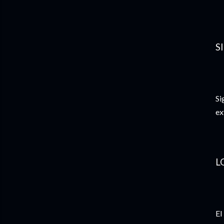
S
Si
ex
L
El