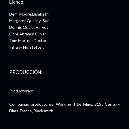
Elenco:
Demi Moore.Elisabeth
Margaret Qualley: Sue
Dennis Quaid: Harvey
Gore Abrams; Oliver
Tom Morton: Doctor
Tiffany Hofstetter:
PRODUCCIÓN:
Productores:
Tim Bevan, Coralie Fergeat, Eric Fellner
Productores ejecutivos:Alexandra Loewy, Nicolas Royer
Compañías productores: Working Title Films, 21St Century
Films France, Blacksmith