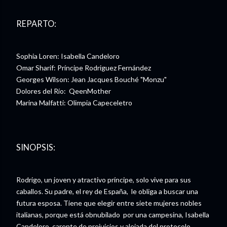
REPARTO:
Sophia Loren: Isabella Candeloro
Omar Sharif: Príncipe Rodriguez Fernández
Georges Wilson: Jean Jacques Bouché "Monzu"
Dolores del Río: QeenMother
Marina Malfatti: Olimpia Capeceletro
SINOPSIS:
Rodrigo, un joven y atractivo príncipe, solo vive para sus
caballos. Su padre, el rey de España, le obliga a buscar una
futura esposa. Tiene que elegir entre siete mujeres nobles
italianas, porque está obnubilado por una campesina, Isabella
Candeloro. carente de prejuicios y alejada del protocolo