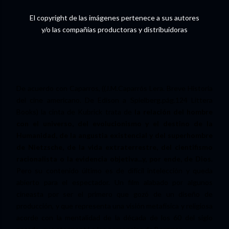
El copyright de las imágenes pertenece a sus autores
y/o las compañías productoras y distribuidoras
De acuerdo con Caparros, ((J.M.Caparrós Lera. Breve Historia
del cine americano. De Edison a Spielberg.pág.124 Littera
Books) la cinta de Kubrick trata de
la relación del hombre
con el universo, del evolucionismo y el destino de la
Humanidad, de la angustia existencial y del superhombre
de Nietzsche, de la vida extraterrestre, del cientifismo
racionalista o la evidencia objetiva...y, por ende, de Dios
.
Pero su contenido último es de difícil intelección y queda
abierto para el espectador. Un film alabado por algunos
cineasta por ser el primero que gozó de un diseño de
producción, y que representa una visión metafísica y religiosa
acorde con la mentalidad de la década de los 60 del siglo