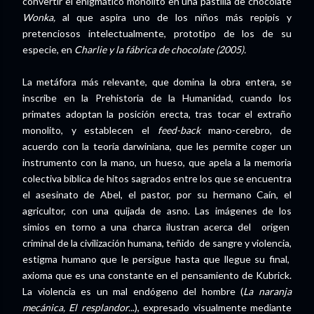
convertir el enigmático monolito en una pastilla de chocolate
Wonka,
al que aspira uno de los niños más repipis y
pretenciosos intelectualmente, prototipo de los de su
especie, en
Charlie y la fábrica de chocolate (2005).
La metáfora más relevante, que domina la obra entera, se
inscribe en la Prehistoria de la Humanidad, cuando los
primates adoptan la posición erecta, tras tocar el extraño
monolito, y establecen el
feed-back
mano-cerebro, de
acuerdo con la teoría darwiniana, que les permite coger un
instrumento con la mano, un hueso, que apela a la memoria
colectiva bíblica de hitos sagrados entre los que se encuentra
el asesinato de Abel, el pastor, por su hermano Caín, el
agricultor, con una quijada de asno. Las imágenes de los
simios en torno a una charca ilustran acerca del origen
criminal de la civilización humana, teñido de sangre y violencia,
estigma humano que le persigue hasta que llegue su final,
axioma que es una constante en el pensamiento de Kubrick.
La violencia es un mal endógeno del hombre (
La naranja
mecánica, El resplandor..
.), expresado visualmente mediante