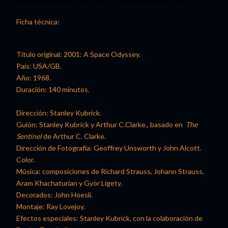
pasado, que atormentó a los personajes de Bergman.
Ficha técnica:
Título original: 2001: A Space Odyssey.
País: USA/GB.
Año: 1968.
Duración: 140 minutos.
Dirección: Stanley Kubrick.
Guión: Stanley Kubrick y Arthur C.Clarke., basado en
The
Sentinel
de Arthur C. Clarke.
Dirección de Fotografía: Geoffrey Unsworth y John Alcott.
Color.
Música: composiciones de Richard Strauss, Johann Strauss,
Aram Khachaturian y Györ Ligety.
Decorados: John Hoesli.
Montaje: Ray Lovejoy.
Efectos especiales: Stanley Kubrick, con la colaboración de