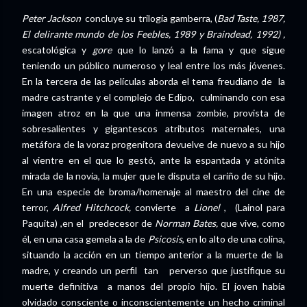
Peter Jackson
concluye su trilogía gamberra, (
Bad Taste, 1987,
El delirante mundo de los Feebles, 1989 y Braindead, 1992) ,
escatológica y
gore
que lo lanzó a la fama y que sigue
teniendo un público numeroso y leal entre los más jóvenes.
En la tercera de las películas aborda el tema freudiano de la
madre castrante y el complejo de Edipo, culminando con esa
imagen atroz en la que una inmensa zombie, provista de
sobresalientes y gigantescos atributos maternales, una
metáfora de la voraz progenitora devuelve de nuevo a su hijo
al vientre en el que lo gestó, ante la espantada y atónita
mirada de la novia, la mujer que le disputa el cariño de su hijo.
En una especie de broma/homenaje al maestro del cine de
terror,
Alfred Hitchcock,
convierte a
Lionel
, (Lainol para
Paquita) ,en el predecesor de
Norman Bates,
que vive, como
él, en una casa gemela a la de
Psicosis
, en lo alto de una colina,
situando la acción en un tiempo anterior a la muerte de la
madre, y creando un perfil tan perverso que justifique su
muerte definitiva a manos del propio hijo. El joven había
olvidado consciente o inconscientemente un hecho criminal