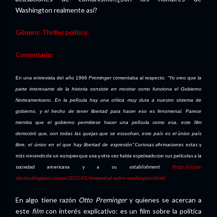
Washington realmente así?
Género: Thriller político.
Comentario:
En una entrevista del año 1966
Preminger
comentaba al respecto:
“Yo creo que la
parte interesante de la historia consiste en mostrar como funciona el Gobierno
Norteamericano. En la película hay una crítica muy dura a nuestro sistema de
gobierno, y el hecho de tener libertad para hacer eso es fenomenal. Parece
mentira que el gobierno permitiese hacer una película como esa, este film
demostró que, con todas las quejas que se escuchan, este país es el único país
Curiosas afirmaciones estas y
libre, el único en el que hay libertad de expresión”.
más viniendo de un europeo que una y otra vez había espoleado con sus películas a la
sociedad americana y a su
establishment
(http://ciclos-
decine.blogspot.com.es/2012/01/tempestad-sobre-washington.html)
En algo tiene razón
Otto Preminger
y quienes se acercan a
este
film
con interés explicativo: es un film sobre la política