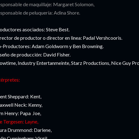
sponsable de maquillaje: Margaret Solomon,
sponsable de peluquería: Adina Shore.
oductores asociados: Steve Best.
rector de productor o director en linea: Padal Vershcooris.
-Productores: Adam Goldworm y Ben Browning.
seño de producción: David Fisher.
owtime, Industry Entertanmeinte, Starz Productions, Nice Guy Pr
térpretes:
ent Sheppard: Kent,
xwell Neck: Kenny,
m Henry: Papa Joe,
e Tergesen: Layne,
ura Drummond: Darlene,
lin Cunningham: Virgil,