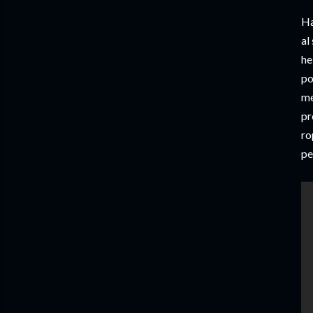
Ha
al
he
po
me
pr
ro
pe