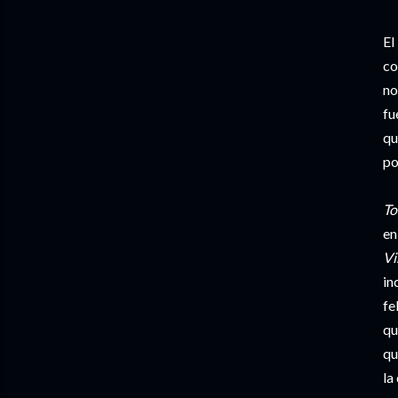
El
co
no
fu
qu
po
To
en
Vi
in
fe
qu
qu
la