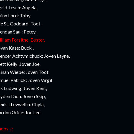
grid Tesch: Angela,
inn Lord: Toby,
le St. Goddard: Toot,
endan Saul: Petey,
lliam Forsithe: Buster,
van Kase: Buck ,
encer Achtymichuck: Joven Layne,
ett Kelly: Joven Joe,
inan Wiebe: Joven Toot,
muel Patrick: Joven Virgil
k Ludwing: Joven Kent,
yden Dion: Joven Skip,
exis LLevwellin: Chyla,
rdon Grice: Joe Lee.
nopsis: