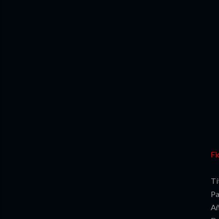
Fi
Tí
Pa
Añ