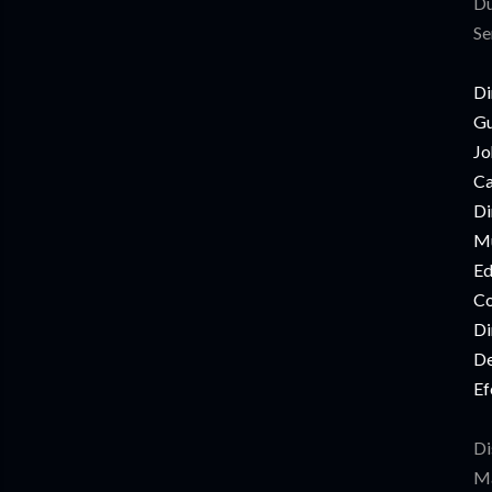
Du
Se
Di
Gu
Jo
Ca
Di
Mú
Ed
Co
Di
De
Ef
Di
Ma