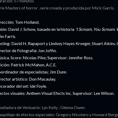
ración: 57 minutos
rie Masters of horror , serie creada y producida por Mick Garris.
rección: Tom Holland.
ión: David J. Schow, basado en la historia
'I Scream, You Scream. 
hn Farris.
sting: David H. Rapaport y Lindsey Hayes Kroeger, Stuart Aikins, C
rector de Fotografía: Jon Joffin.
sica. Score: Nicolas Pike; Supervisor: Jennifer Ross.
ición: Patrick McMahon, A.C.E.
ordinador de especialistas: Jim Dunn
rector artístico: Don Macaulay.
corador del set: Ide Foyle.
ectos visuales: Anthem Visual Efects Inc. Supervisor: Lee Wilson.
señadora de Vestuario: Lyn Kelly ; Glenna Owen.
quillaje de efectos especiales: Gregory Nicotero y Howard Berge