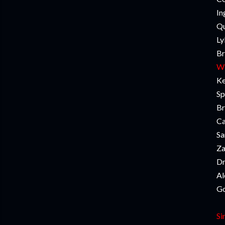
In
Qu
Ly
Br
Wi
Ke
Sp
Br
Ca
Sa
Za
Dr
Al
Go
Si