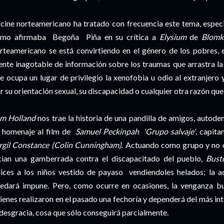
 cine norteamericano ha tratado con frecuencia este tema, especi
mo afirmaba Begoña Piña en su crítica a
Elysium
de
Blomk
rteamericano se está convirtiendo en el género de los pobres, e
ente inagotable de información sobre los traumas que arrastra la
e ocupa un lugar de privilegio la xenofobia u odio al extranjero y
r su orientación sexual, su discapacidad o cualquier otra razón que
m Holland
nos trae la historia de una pandilla de amigos, auto
 homenaje al film de
Samuel Peckinpah 'Grupo salvaje'
, capit
rgil Constance (Colin Cunningham)
. Actuando como grupo y no 
cian una gamberrada contra el discapacitado del pueblo,
Buste
lices a los niños vestido de payaso vendiendoles helados; la a
edará impune. Pero, como ocurre en ocasiones, la venganza bu
ienes realizaron en el pasado una fechoría y dependerá del más int
 desgracia, cosa que sólo conseguirá parcialmente.