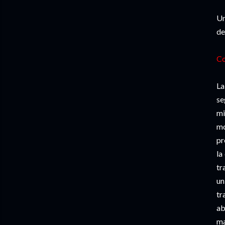
Un
de
Co
La
se
mi
mo
pr
la
tr
un
tr
ab
ma