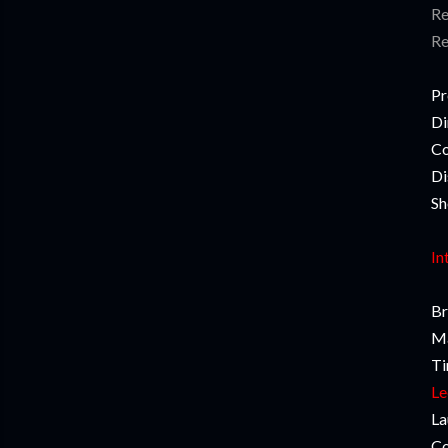
Re
Re
Pr
Di
Co
Di
Sh
In
Br
Ma
Ti
Le
La
Co