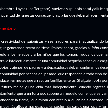
 hombre, Layne (Lee Tergesen), vuelve a su pueblo natal y allí le 
 juventud de funestas consecuencias, a las que deberá hacer frente
mentario:
 creatividad de guionistas y realizadores para ir actualizando l
guir generando terror no tiene límites: ahora, gracias a
John Harri
edo a los helados y a los niños que los toman. Todos los que ha
ral e intelectualmente en una comunidad pequeña saben que carga
opios y ajenos, de padres y antepasados, y deben conjurar los de
 comunidad por hechos del pasado, que responden a todo tipo de 
aducen en motes que arrastran familias enteras. Si alguien opta po
 futuro mejor y una vida más independiente, cuando regresa 
atamiento que a un foráneo; supone un modelo con el que se van
andonar la tierra, que miran con recelo a quien ha alcanzado u
rido más altos o más guapos, un coche más caro o una ropa y fo