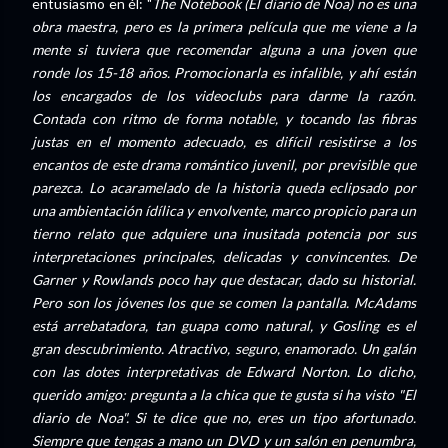
entusiasmo en él: "
The Notebook (El diario de Noa) no es una
obra maestra, pero es la primera película que me viene a la
mente si tuviera que recomendar alguna a una joven que
ronde los 15-18 años. Promocionarla es infalible, y ahí están
los encargados de los videoclubs para darme la razón.
Contada con ritmo de forma notable, y tocando las fibras
justas en el momento adecuado, es difícil resistirse a los
encantos de este drama romántico juvenil, por previsible que
parezca. Lo acaramelado de la historia queda eclipsado por
una ambientación ídílica y envolvente, marco propicio para un
tierno relato que adquiere una inusitada potencia por sus
interpretaciones principales, delicadas y convincentes. De
Garner y Rowlands poco hay que destacar, dado su historial.
Pero son los jóvenes los que se comen la pantalla. McAdams
está arrebatadora, tan guapa como natural, y Gosling es el
gran descubrimiento. Atractivo, seguro, enamorado. Un galán
con las dotes interpretativas de Edward Norton. Lo dicho,
querido amigo: pregunta a la chica que te gusta si ha visto "El
diario de Noa". Si te dice que no, eres un tipo afortunado.
Siempre que tengas a mano un DVD y un salón en penumbra,