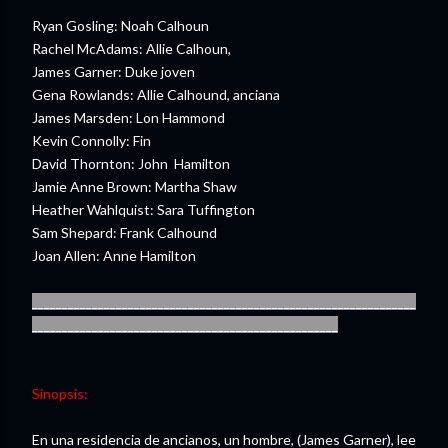
Ryan Gosling: Noah Calhoun
Rachel McAdams: Allie Calhoun,
James Garner: Duke joven
Gena Rowlands: Allie Calhound, anciana
James Marsden: Lon Hammond
Kevin Connolly: Fin
David Thornton: John Hamilton
Jamie Anne Brown: Martha Shaw
Heather Wahlquist: Sara Tuffington
Sam Shepard: Frank Calhound
Joan Allen: Anne Hamilton
________________________________________________________________
___________________________________________________
Sinopsis:
En una residencia de ancianos, un hombre, (James Garner), lee