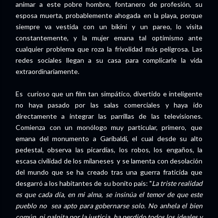
animar a este pobre hombre, fontanero de profesión, su
esposa muerta, probablemente ahogada en la playa, porque
siempre va vestida con un bikini y un pareo, lo visita
constantemente, y la mujer emana tal optimismo ante
cualquier problema que roza la frivolidad más peligrosa. Las
redes sociales llegan a su casa para complicarle la vida
extraordinariamente.
Es curioso que un film tan simpático, divertido e inteligente
no haya pasado por las salas comerciales y haya ido
directamente a integrar las parrillas de las televisiones.
Comienza con un monólogo muy particular, primero, que
emana del monumento a Garibaldi, el cual desde su alto
pedestal, observa las picardías, los robos, los engaños, la
escasa civilidad de los milaneses y se lamenta con desolación
del mundo que se ha creado tras una guerra fraticida que
desgarró a los habitantes de su bonito país: "
La triste realidad
es que cada día, en mi alma, se insinúa el temor de que este
pueblo no sea apto para gobernarse solo. No anhela el bien
común, ni palpita por la justicia, ha perdido todos los ideales y