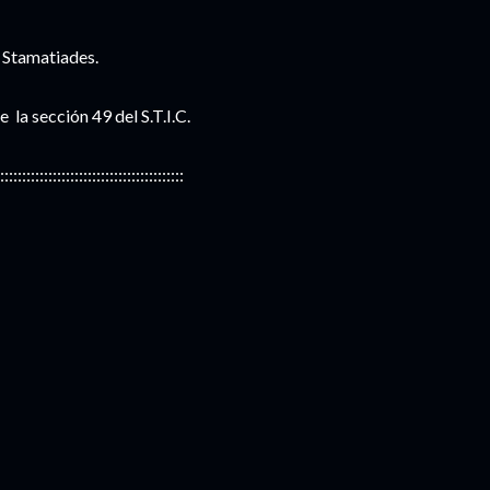
 Stamatiades.
 la sección 49 del S.T.I.C.
::::::::::::::::::::::::::::::::::::::::::