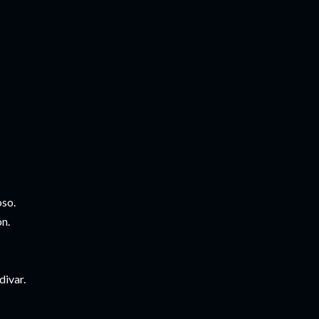
oso.
n.
divar.