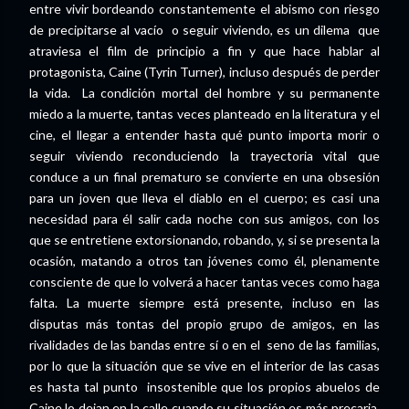
entre vivir bordeando constantemente el abismo con riesgo
de precipitarse al vacío o seguir viviendo, es un dilema que
atraviesa el film de principio a fin y que hace hablar al
protagonista, Caine (Tyrin Turner), incluso después de perder
la vida. La condición mortal del hombre y su permanente
miedo a la muerte, tantas veces planteado en la literatura y el
cine, el llegar a entender hasta qué punto importa morir o
seguir viviendo reconduciendo la trayectoria vital que
conduce a un final prematuro se convierte en una obsesión
para un joven que lleva el diablo en el cuerpo; es casi una
necesidad para él salir cada noche con sus amigos, con los
que se entretiene extorsionando, robando, y, si se presenta la
ocasión, matando a otros tan jóvenes como él, plenamente
consciente de que lo volverá a hacer tantas veces como haga
falta. La muerte siempre está presente, incluso en las
disputas más tontas del propio grupo de amigos, en las
rivalidades de las bandas entre sí o en el seno de las familias,
por lo que la situación que se vive en el interior de las casas
es hasta tal punto insostenible que los propios abuelos de
Caine lo dejan en la calle cuando su situación es más precaria,