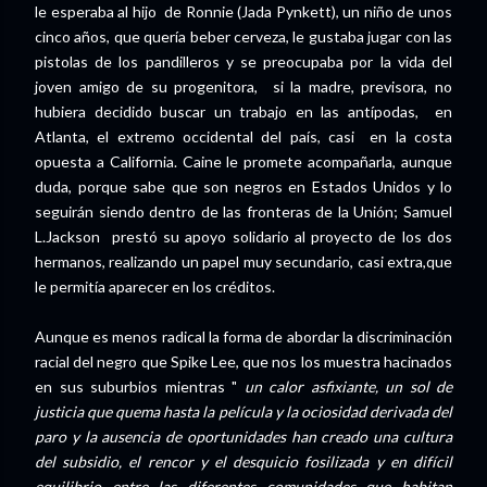
le esperaba al hijo de Ronnie (Jada Pynkett), un niño de unos
cinco años, que quería beber cerveza, le gustaba jugar con las
pistolas de los pandilleros y se preocupaba por la vida del
joven amigo de su progenitora, si la madre, previsora, no
hubiera decidido buscar un trabajo en las antípodas, en
Atlanta, el extremo occidental del país, casi en la costa
opuesta a California. Caine le promete acompañarla, aunque
duda, porque sabe que son negros en Estados Unidos y lo
seguirán siendo dentro de las fronteras de la Unión; Samuel
L.Jackson prestó su apoyo solidario al proyecto de los dos
hermanos, realizando un papel muy secundario, casi extra,que
le permitía aparecer en los créditos.
Aunque es menos radical la forma de abordar la discriminación
racial del negro que Spike Lee, que nos los muestra hacinados
en sus suburbios mientras "
un calor asfixiante, un sol de
justicia que quema hasta la película y la ociosidad derivada del
paro y la ausencia de oportunidades han creado una cultura
del subsidio, el rencor y el desquicio fosilizada y en difícil
equilibrio entre las diferentes comunidades que habitan