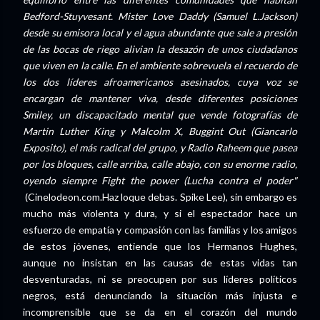
Bedford-Stuyvesant. Mister Love Daddy (Samuel L.Jackson)
desde su emisora local y el agua abundante que sale a presión
de las bocas de riego alivian la desazón de unos ciudadanos
que viven en la calle. En el ambiente sobrevuela el recuerdo de
los dos líderes afroamericanos asesinados, cuya voz se
encargan de mantener viva, desde diferentes posiciones
Smiley, un discapacitado mental que vende fotografías de
Martin Luther King y Malcolm X, Buggint Out (Giancarlo
Exposito), el más radical del grupo, y Radio Raheem que pasea
por los bloques, calle arriba, calle abajo, con su enorme radio,
oyendo siempre Fight the power (Lucha contra el poder"
(Cinelodeon.com.Haz loque debas. Spike Lee), sin embargo es
mucho más violenta y dura, y si el espectador hace un
esfuerzo de empatía y compasión con las familias y los amigos
de estos jóvenes, entiende que los Hermanos Hughes,
aunque no insistan en las causas de estas vidas tan
desventuradas, ni se preocupen por sus líderes políticos
negros, está denunciando la situación más injusta e
incomprensible que se da en el corazón del mundo