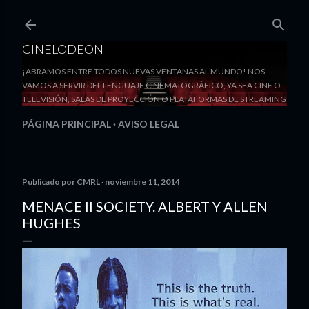
Ir al contenido principal
CINELODEON
¡ABRAMOS ENTRE TODOS NUEVAS VENTANAS AL MUNDO! NOS
VAMOS A SERVIR DEL LENGUAJE CINEMATOGRÁFICO, YA SEA CINE O
TELEVISIÓN, SALAS DE PROYECCIÓN O PLATAFORMAS DE STREAMING
PÁGINA PRINCIPAL
AVISO LEGAL
Publicado por
CMRL
noviembre 11, 2014
MENACE II SOCIETY. ALBERT Y ALLEN
HUGHES