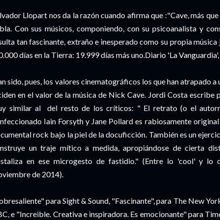
lvador Llopart nos da la razón cuando afirma que :"Cave, más que
bla. Con sus músicos, componiendo, con su psicoanalista y con
sulta tan fascinante, extraño e inesperado como su propia música j
0.000 días en la Tierra: 19.999 días más uno.Diario 'La Vanguardia
n sido, pues, los valores cinematográficos los que han atrapado a 
ciden en el valor de la música de Nick Cave. Jordi Costa escribe par
y similar al del resto de los críticos: " El retrato (o el aut
nfeccionado Iain Forsyth y Jane Pollard es rabiosamente original
cumental rock bajo la piel de la docuficción. También es un ejerci
nstruye un traje mítico a medida, apropiándose de cierta dist
istaliza en ese microgesto de fastidio." (Entre lo 'cool' y lo 
viembre de 2014).
obresaliente" para Sight & Sound, "Fascinante", para The New Yor
C, e "Increible. Creativa e inspiradora. Es emocionante" para Time