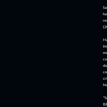
Sa
ha
re
(2
Ha
in
mu
co
do
co
cr
No
"S
BB