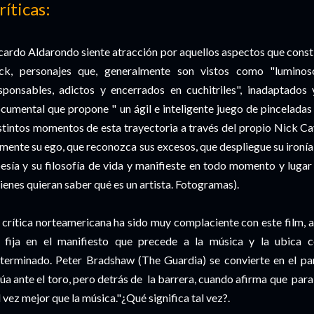
ríticas:
cardo Aldarondo siente atracción por aquellos aspectos que constit
ck, personajes que, generalmente son vistos como "luminos
sponsables, adictos y encerrados en cuchitriles", inadaptados 
cumental que propone " un ágil e inteligente juego de pinceladas e
stintos momentos de esta trayectoria a través del propio Nick Ca
imente su ego, que reconozca sus excesos, que despliegue su ironía 
esía y su filosofía de vida y manifieste en todo momento y lugar 
ienes quieran saber qué es un artista. Fotogramas).
 crítica norteamericana ha sido muy complaciente con este film,
 fija en el manifiesto que precede a la música y la ubica
terminado. Peter Bradshaw (The Guardia) se convierte en el par
túa ante el toro, pero detrás de la barrera, cuando afirma que para 
l vez mejor que la música."¿Qué significa tal vez?.