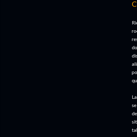
C
Ri
ro
re
do
di
al
po
qu
La
se
de
si
ta