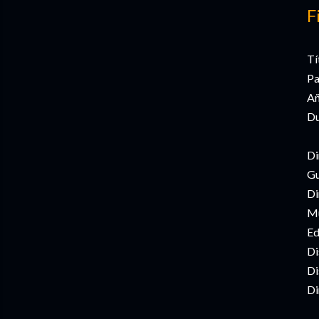
F
Tí
Pa
Añ
Du
Di
Gu
Di
Mú
Ed
Di
Di
Di